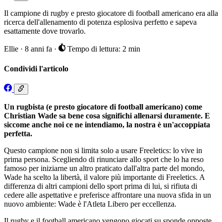
Il campione di rugby e presto giocatore di football americano era alla
ricerca dell'allenamento di potenza esplosiva perfetto e sapeva
esattamente dove trovarlo.
Ellie
·
8 anni fa
·
Tempo di lettura: 2 min
Condividi l'articolo
Un rugbista (e presto giocatore di football americano) come
Christian Wade sa bene cosa significhi allenarsi duramente. E
siccome anche noi ce ne intendiamo, la nostra è un'accoppiata
perfetta.
Questo campione non si limita solo a usare Freeletics: lo vive in
prima persona. Scegliendo di rinunciare allo sport che lo ha reso
famoso per iniziarne un altro praticato dall'altra parte del mondo,
Wade ha scelto la libertà, il valore più importante di Freeletics. A
differenza di altri campioni dello sport prima di lui, si rifiuta di
cedere alle aspettative e preferisce affrontare una nuova sfida in un
nuovo ambiente: Wade è l'Atleta Libero per eccellenza.
Il rugby e il football americano vengono giocati su sponde opposte