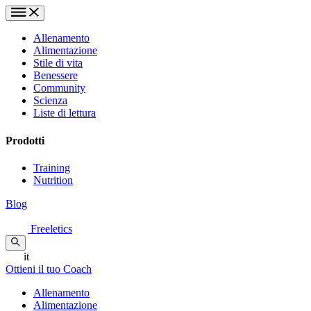
Allenamento
Alimentazione
Stile di vita
Benessere
Community
Scienza
Liste di lettura
Prodotti
Training
Nutrition
Blog
Freeletics
it
Ottieni il tuo Coach
Allenamento
Alimentazione