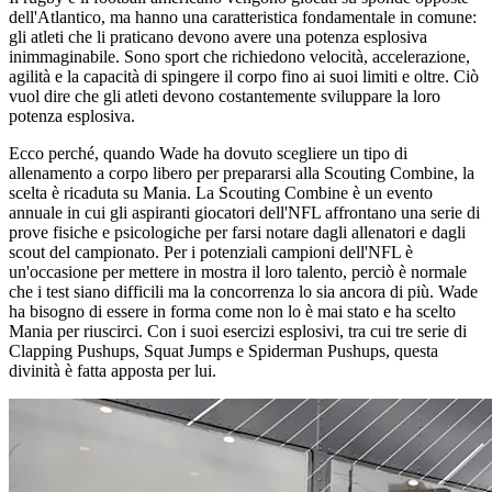
dell'Atlantico, ma hanno una caratteristica fondamentale in comune:
gli atleti che li praticano devono avere una potenza esplosiva
inimmaginabile. Sono sport che richiedono velocità, accelerazione,
agilità e la capacità di spingere il corpo fino ai suoi limiti e oltre. Ciò
vuol dire che gli atleti devono costantemente sviluppare la loro
potenza esplosiva.
Ecco perché, quando Wade ha dovuto scegliere un tipo di
allenamento a corpo libero per prepararsi alla Scouting Combine, la
scelta è ricaduta su Mania. La Scouting Combine è un evento
annuale in cui gli aspiranti giocatori dell'NFL affrontano una serie di
prove fisiche e psicologiche per farsi notare dagli allenatori e dagli
scout del campionato. Per i potenziali campioni dell'NFL è
un'occasione per mettere in mostra il loro talento, perciò è normale
che i test siano difficili ma la concorrenza lo sia ancora di più. Wade
ha bisogno di essere in forma come non lo è mai stato e ha scelto
Mania per riuscirci. Con i suoi esercizi esplosivi, tra cui tre serie di
Clapping Pushups, Squat Jumps e Spiderman Pushups, questa
divinità è fatta apposta per lui.