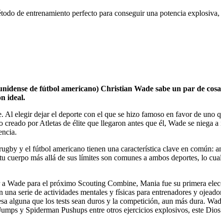
todo de entrenamiento perfecto para conseguir una potencia explosiva,
idense de fútbol americano) Christian Wade sabe un par de cosas 
n ideal.
ve. Al elegir dejar el deporte con el que se hizo famoso en favor de uno 
no creado por Atletas de élite que llegaron antes que él, Wade se niega a
encia.
l rugby y el fútbol americano tienen una característica clave en común:
ar tu cuerpo más allá de sus límites son comunes a ambos deportes, lo cua
rar a Wade para el próximo Scouting Combine, Mania fue su primera ele
 una serie de actividades mentales y físicas para entrenadores y ojeado
resa alguna que los tests sean duros y la competición, aun más dura. W
umps y Spiderman Pushups entre otros ejercicios explosivos, este Dios 