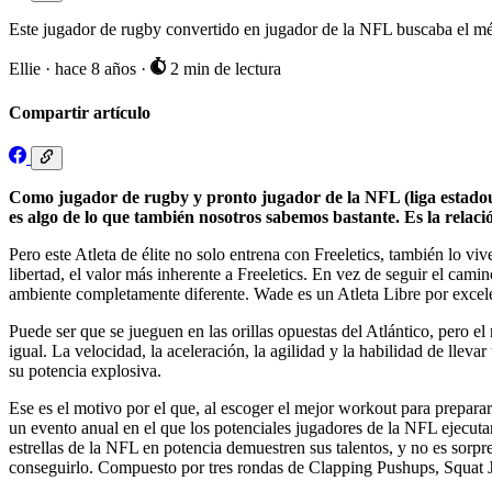
Este jugador de rugby convertido en jugador de la NFL buscaba el mé
Ellie
·
hace 8 años
·
2 min de lectura
Compartir artículo
Como jugador de rugby y pronto jugador de la NFL (liga estadoun
es algo de lo que también nosotros sabemos bastante. Es la relació
Pero este Atleta de élite no solo entrena con Freeletics, también lo vi
libertad, el valor más inherente a Freeletics. En vez de seguir el cami
ambiente completamente diferente. Wade es un Atleta Libre por excel
Puede ser que se jueguen en las orillas opuestas del Atlántico, pero e
igual. La velocidad, la aceleración, la agilidad y la habilidad de llev
su potencia explosiva.
Ese es el motivo por el que, al escoger el mejor workout para prepa
un evento anual en el que los potenciales jugadores de la NFL ejecutan
estrellas de la NFL en potencia demuestren sus talentos, y no es sorp
conseguirlo. Compuesto por tres rondas de Clapping Pushups, Squat J