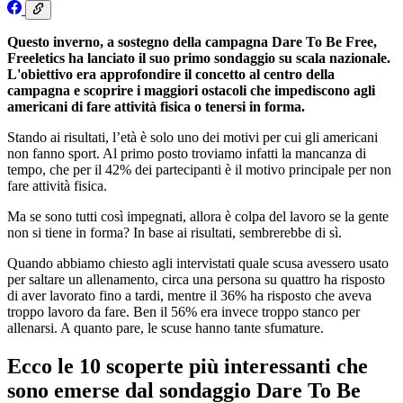
Questo inverno, a sostegno della campagna Dare To Be Free,
Freeletics ha lanciato il suo primo sondaggio su scala nazionale.
L'obiettivo era approfondire il concetto al centro della
campagna e scoprire i maggiori ostacoli che impediscono agli
americani di fare attività fisica o tenersi in forma.
Stando ai risultati, l’età è solo uno dei motivi per cui gli americani
non fanno sport. Al primo posto troviamo infatti la mancanza di
tempo, che per il 42% dei partecipanti è il motivo principale per non
fare attività fisica.
Ma se sono tutti così impegnati, allora è colpa del lavoro se la gente
non si tiene in forma? In base ai risultati, sembrerebbe di sì.
Quando abbiamo chiesto agli intervistati quale scusa avessero usato
per saltare un allenamento, circa una persona su quattro ha risposto
di aver lavorato fino a tardi, mentre il 36% ha risposto che aveva
troppo lavoro da fare. Ben il 56% era invece troppo stanco per
allenarsi. A quanto pare, le scuse hanno tante sfumature.
Ecco le 10 scoperte più interessanti che
sono emerse dal sondaggio Dare To Be