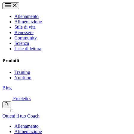
Allenamento
Alimentazione
Stile di vita
Benessere
Community
Scienza
Liste di lettura
Prodotti
Training
Nutrition
Blog
Freeletics
it
Ottieni il tuo Coach
Allenamento
Alimentazione