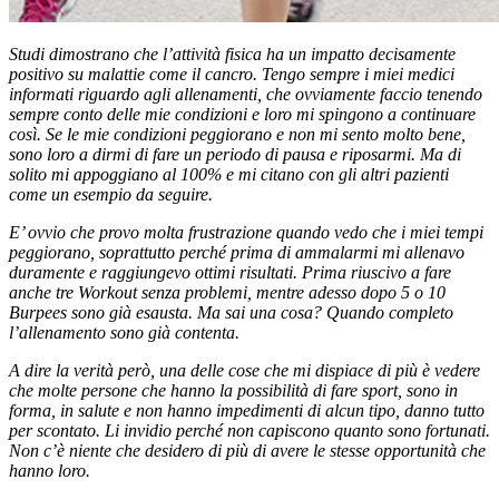
Studi dimostrano che l’attività fisica ha un impatto decisamente
positivo su malattie come il cancro. Tengo sempre i miei medici
informati riguardo agli allenamenti, che ovviamente faccio tenendo
sempre conto delle mie condizioni e loro mi spingono a continuare
così. Se le mie condizioni peggiorano e non mi sento molto bene,
sono loro a dirmi di fare un periodo di pausa e riposarmi. Ma di
solito mi appoggiano al 100% e mi citano con gli altri pazienti
come un esempio da seguire.
E’ ovvio che provo molta frustrazione quando vedo che i miei tempi
peggiorano, soprattutto perché prima di ammalarmi mi allenavo
duramente e raggiungevo ottimi risultati. Prima riuscivo a fare
anche tre Workout senza problemi, mentre adesso dopo 5 o 10
Burpees sono già esausta. Ma sai una cosa? Quando completo
l’allenamento sono già contenta.
A dire la verità però, una delle cose che mi dispiace di più è vedere
che molte persone che hanno la possibilità di fare sport, sono in
forma, in salute e non hanno impedimenti di alcun tipo, danno tutto
per scontato. Li invidio perché non capiscono quanto sono fortunati.
Non c’è niente che desidero di più di avere le stesse opportunità che
hanno loro.