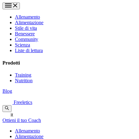
Allenamento
Alimentazione
Stile di vita
Benessere
Community
Scienza
Liste di lettura
Prodotti
Training
Nutrition
Blog
Freeletics
it
Ottieni il tuo Coach
Allenamento
Alimentazione