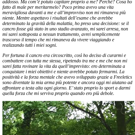
addosso. Ma com’è potuto capitare proprio a me? Perché? Cosa ho
fatto di male per meritarmelo? Poco prima avevo una vita
meravigliosa davanti a me e all’improvviso non mi rimaneva più
niente. Mentre aspettavo i risultati dell’esame che avrebbe
determinato la gravità della malattia, ho preso una decisione: se il
cancro fosse già stato in uno stadio avanzato, mi sarei arresa, non
mi sarei sottoposta a nessun trattamento, avrei semplicemente
trascorso il tempo che mi rimaneva da vivere viaggiando e
realizzando tutti i miei sogni.
Per fortuna il cancro era circoscritto, così ho deciso di curarmi e
combattere con tutta me stessa, ripetendo tra me e me che non mi
sarei fatta rovinare la vita da quell’imprevisto: ero determinata a
conquistare i miei obiettivi e niente avrebbe potuto fermarmi. La
positività e la forza mentale che avevo sviluppato grazie a Freeletics
sono diventate la mia arma più potente e ancora oggi mi aiutano ad
affrontare a testa alta ogni giorno. E’ stato proprio lo sport a darmi
quella forza che mi serviva proprio quando ero più debole.