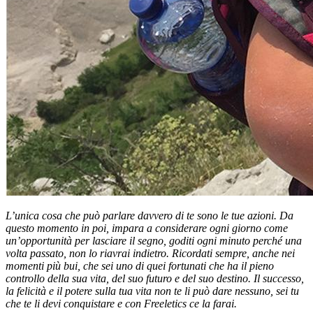
L’unica cosa che può parlare davvero di te sono le tue azioni. Da
questo momento in poi, impara a considerare ogni giorno come
un’opportunità per lasciare il segno, goditi ogni minuto perché una
volta passato, non lo riavrai indietro. Ricordati sempre, anche nei
momenti più bui, che sei uno di quei fortunati che ha il pieno
controllo della sua vita, del suo futuro e del suo destino. Il successo,
la felicità e il potere sulla tua vita non te li può dare nessuno, sei tu
che te li devi conquistare e con Freeletics ce la farai.