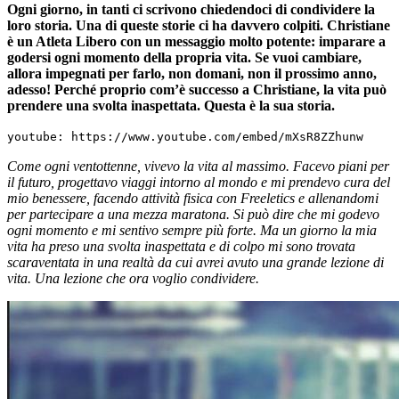
Ogni giorno, in tanti ci scrivono chiedendoci di condividere la
loro storia. Una di queste storie ci ha davvero colpiti. Christiane
è un Atleta Libero con un messaggio molto potente: imparare a
godersi ogni momento della propria vita. Se vuoi cambiare,
allora impegnati per farlo, non domani, non il prossimo anno,
adesso! Perché proprio com’è successo a Christiane, la vita può
prendere una svolta inaspettata. Questa è la sua storia.
youtube: https://www.youtube.com/embed/mXsR8ZZhunw
Come ogni ventottenne, vivevo la vita al massimo. Facevo piani per
il futuro, progettavo viaggi intorno al mondo e mi prendevo cura del
mio benessere, facendo attività fisica con Freeletics e allenandomi
per partecipare a una mezza maratona. Si può dire che mi godevo
ogni momento e mi sentivo sempre più forte. Ma un giorno la mia
vita ha preso una svolta inaspettata e di colpo mi sono trovata
scaraventata in una realtà da cui avrei avuto una grande lezione di
vita. Una lezione che ora voglio condividere.