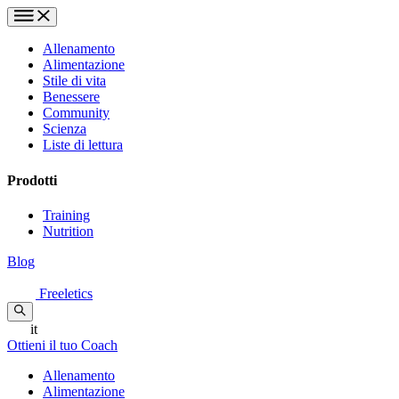
Allenamento
Alimentazione
Stile di vita
Benessere
Community
Scienza
Liste di lettura
Prodotti
Training
Nutrition
Blog
Freeletics
it
Ottieni il tuo Coach
Allenamento
Alimentazione