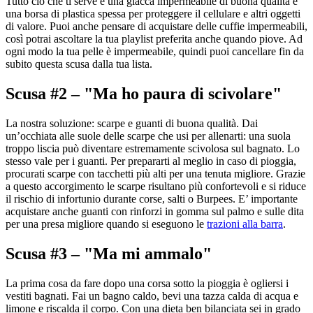
Tutto ciò che ti serve è una giacca impermeabile di buona qualità e
una borsa di plastica spessa per proteggere il cellulare e altri oggetti
di valore. Puoi anche pensare di acquistare delle cuffie impermeabili,
così potrai ascoltare la tua playlist preferita anche quando piove. Ad
ogni modo la tua pelle è impermeabile, quindi puoi cancellare fin da
subito questa scusa dalla tua lista.
Scusa #2 – "Ma ho paura di scivolare"
La nostra soluzione: scarpe e guanti di buona qualità. Dai
un’occhiata alle suole delle scarpe che usi per allenarti: una suola
troppo liscia può diventare estremamente scivolosa sul bagnato. Lo
stesso vale per i guanti. Per prepararti al meglio in caso di pioggia,
procurati scarpe con tacchetti più alti per una tenuta migliore. Grazie
a questo accorgimento le scarpe risultano più confortevoli e si riduce
il rischio di infortunio durante corse, salti o Burpees. E’ importante
acquistare anche guanti con rinforzi in gomma sul palmo e sulle dita
per una presa migliore quando si eseguono le
trazioni alla barra
.
Scusa #3 – "Ma mi ammalo"
La prima cosa da fare dopo una corsa sotto la pioggia è ogliersi i
vestiti bagnati. Fai un bagno caldo, bevi una tazza calda di acqua e
limone e riscalda il corpo. Con una dieta ben bilanciata sei in grado