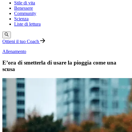
Stile di vita
Benessere
Community
Scienza
Liste di lettura
Ottieni il tuo Coach
Allenamento
E’ora di smetterla di usare la pioggia come una
scusa