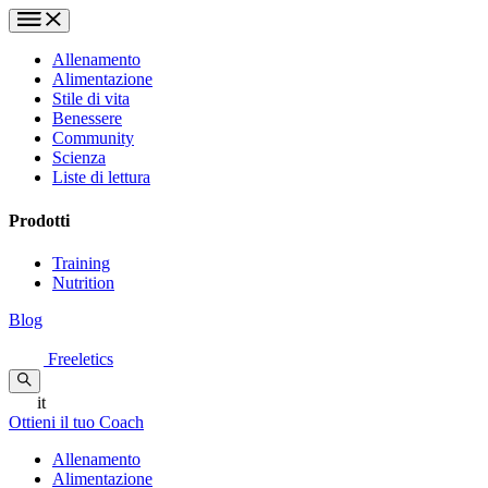
Allenamento
Alimentazione
Stile di vita
Benessere
Community
Scienza
Liste di lettura
Prodotti
Training
Nutrition
Blog
Freeletics
it
Ottieni il tuo Coach
Allenamento
Alimentazione