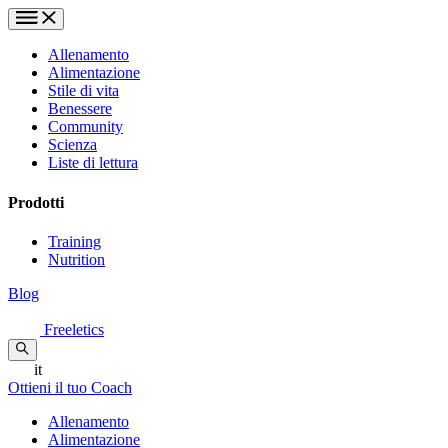
Allenamento
Alimentazione
Stile di vita
Benessere
Community
Scienza
Liste di lettura
Prodotti
Training
Nutrition
Blog
Freeletics
it
Ottieni il tuo Coach
Allenamento
Alimentazione