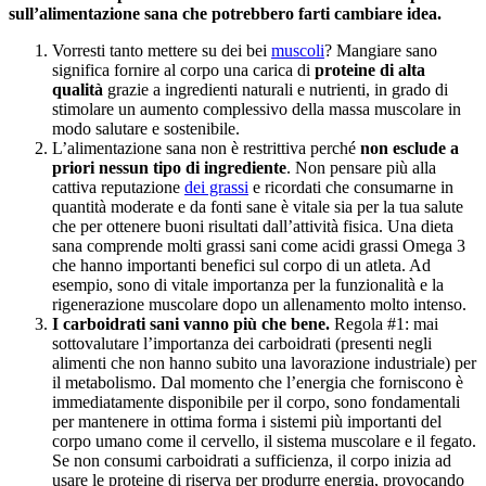
sull’alimentazione sana che potrebbero farti cambiare idea.
Vorresti tanto mettere su dei bei
muscoli
? Mangiare sano
significa fornire al corpo una carica di
proteine di alta
qualità
grazie a ingredienti naturali e nutrienti, in grado di
stimolare un aumento complessivo della massa muscolare in
modo salutare e sostenibile.
L’alimentazione sana non è restrittiva perché
non esclude a
priori nessun tipo di ingrediente
. Non pensare più alla
cattiva reputazione
dei grassi
e ricordati che consumarne in
quantità moderate e da fonti sane è vitale sia per la tua salute
che per ottenere buoni risultati dall’attività fisica. Una dieta
sana comprende molti grassi sani come acidi grassi Omega 3
che hanno importanti benefici sul corpo di un atleta. Ad
esempio, sono di vitale importanza per la funzionalità e la
rigenerazione muscolare dopo un allenamento molto intenso.
I carboidrati sani vanno più che bene.
Regola #1: mai
sottovalutare l’importanza dei carboidrati (presenti negli
alimenti che non hanno subito una lavorazione industriale) per
il metabolismo. Dal momento che l’energia che forniscono è
immediatamente disponibile per il corpo, sono fondamentali
per mantenere in ottima forma i sistemi più importanti del
corpo umano come il cervello, il sistema muscolare e il fegato.
Se non consumi carboidrati a sufficienza, il corpo inizia ad
usare le proteine di riserva per produrre energia, provocando