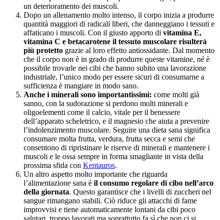
un deterioramento dei muscoli.
Dopo un allenamento molto intenso, il corpo inizia a produrre
quantità maggiori di radicali liberi, che danneggiano i tessuti e
affaticano i muscoli. Con il giusto apporto di
vitamina E,
vitamina C e betacarotene il tessuto muscolare risulterà
più protetto
grazie al loro effetto antiossidante. Dal momento
che il corpo non è in grado di produrre queste vitamine, né è
possibile trovarle nei cibi che hanno subito una lavorazione
industriale, l’unico modo per essere sicuri di consumarne a
sufficienza è mangiare in modo sano.
Anche i minerali sono importantissimi:
come molti già
sanno, con la sudorazione si perdono molti minerali e
oligoelementi come il calcio, vitale per il benessere
dell’apparato scheletrico, e il magnesio che aiuta a prevenire
l’indolenzimento muscolare. Seguire una dieta sana significa
consumare molta frutta, verdura, frutta secca e semi che
consentono di ripristinare le riserve di minerali e mantenere i
muscoli e le ossa sempre in forma smagliante in vista della
prossima sfida con
Kentauros
.
Un altro aspetto molto importante che riguarda
l’alimentazione sana è
il consumo regolare di cibo nell’arco
della giornata
. Questo garantisce che i livelli di zuccheri nel
sangue rimangano stabili. Ciò riduce gli attacchi di fame
improvvisi e tiene automaticamente lontani da cibi poco
salutari, troppo lavorati ma soprattutto fa sì che non ci si