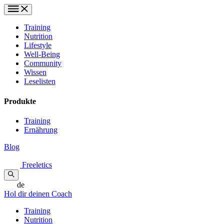
Training
Nutrition
Lifestyle
Well-Being
Community
Wissen
Leselisten
Produkte
Training
Ernährung
Blog
Freeletics
de
Hol dir deinen Coach
Training
Nutrition