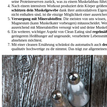
seine Proteinreserven zurück, was zu einem Muskelabbau führt
Nach einem intensiven Workout produziert dein Körper größe
schützen dein Muskelgewebe
dank ihrer antioxidativen Eigens
nicht enthalten sind, ist die einzige Möglichkeit einer ausreic
Versorgung mit Mineralstoffen
: Die meisten von uns wissen
Magnesium (kann Muskelkater vorbeugen) mitausscheidet. Wenn 
ausreichend mit Mineralstoffen versorgt wird und deine Muske
Ein weiterer, wichtiger Aspekt von Clean Eating sind
regelmäß
geringerem Heißhunger auf ungesunde, verarbeitete Lebensmitt
abnehmen möchtest.
Mit einer cleanen Ernährung schränkst du automatisch auch
de
qualitativ hochwertige zu dir nimmst. Das trägt zur allgemeinen