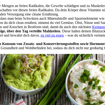
.
re Mengen an freien Radikalen, die Gewebe schädigen und zu Muskele
chaften vor diesen freien Radikalen. Da dein Körper diese Vitamine nich
henden Versorgung eine cleane Ernährung.
, dass man beim Schwitzen auch Mineralstoffe und Spurenelemente wie 
du dich clean ernährst, nimmst du viel Gemüse, Obst, Nüsse und Same
ln und Knochen in Bestform sind, damit du auch den nächsten
Kentaur
ige, über den Tag verteilte Mahlzeiten
. Diese halten deinen Blutzuck
el und bewahrt dich davor,
zu viel zu essen
– was du sicherlich vermei
n Konsum von Zusatz- und Konservierungsstoffen sowie Hormone
 Gesundheit und Wohlbefinden bei, sodass du dich nicht nur großartig f