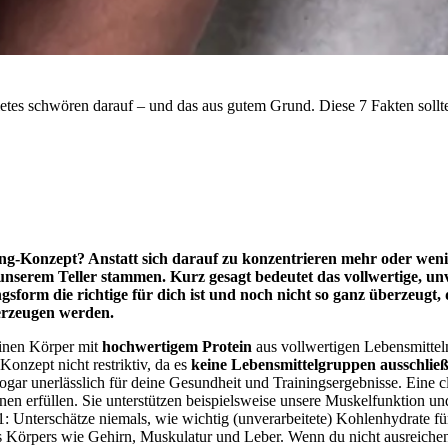
etes schwören darauf – und das aus gutem Grund. Diese 7 Fakten sollt
ng-Konzept? Anstatt sich darauf zu konzentrieren mehr oder weni
unserem Teller stammen. Kurz gesagt bedeutet das vollwertige, unv
gsform die richtige für dich ist und noch nicht so ganz überzeugt,
berzeugen werden.
einen Körper mit
hochwertigem
Protein
aus vollwertigen Lebensmittel
onzept nicht restriktiv, da es
keine Lebensmittelgruppen ausschließ
ogar unerlässlich für deine Gesundheit und Trainingsergebnisse. Eine 
onen erfüllen. Sie unterstützen beispielsweise unsere Muskelfunktion 
1: Unterschätze niemals, wie wichtig (unverarbeitete) Kohlenhydrate für
s Körpers wie Gehirn, Muskulatur und Leber. Wenn du nicht ausreichend