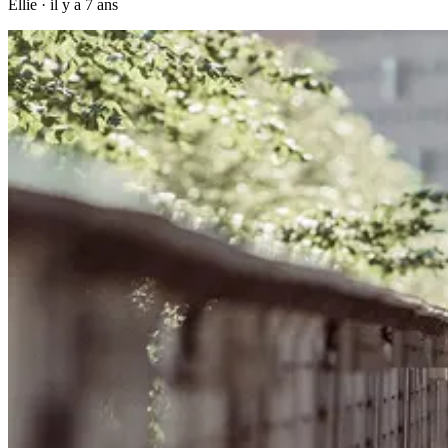
Ellie
·
il y a 7 ans