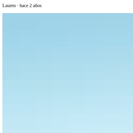
Lauren
·
hace 2 años