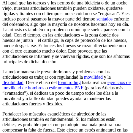
Al igual que las tuercas y los pernos de una bicicleta o de un coche
viejo, nuestras articulaciones también pueden oxidarse, quedarse
rígidas y tirantes con el tiempo si no se cuidan o se “engrasan”. Y es
incluso peor si pasamos la mayor parte del tiempo
sentados
enfrente
del ordenador, algo que la mayoría de nosotros hacemos hoy en día.
La artrosis es también un problema común que suele aparecer con la
edad. Con el tiempo, en las articulaciones – la zona donde dos
huesos se juntan – el cartílago, la capa de protección de los huesos,
puede desgastarse. Entonces los huesos se rozan directamente uno
con el otro causando mucho dolor. Esto provoca que las
articulaciones se inflamen y se vuelvan rígidas, que son los síntomas
principales de dicha afección.
La mejor manera de prevenir dolores y problemas con las
articulaciones es trabajar con regularidad la
movilidad
y la
flexibilidad
. Desde el uso del
foam rolling
hasta realizar
ejercicios de
movilidad de hombros
o
estiramientos PNF
(para los Atletas más
“avanzados”), si dedicas un poco de tiempo todos los días a la
movilidad y a la flexibilidad puedes ayudar a mantener las
articulaciones fuertes y flexibles.
Fortalecer los músculos esqueléticos de alrededor de las
articulaciones también es fundamental. Si los músculos están
débiles, es probable que el cuerpo adopte una mala postura para
compensar la falta de fuerza. Esto ejerce un estrés antinatural en las