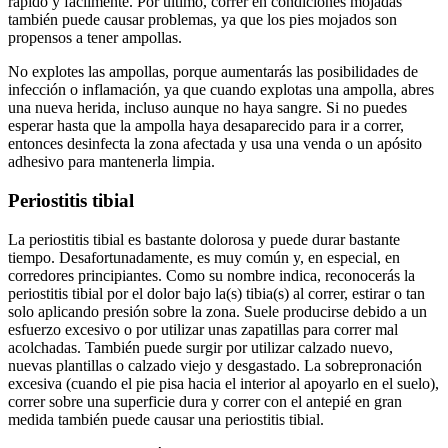
rápido y fácilmente. Por último, correr en condiciones mojadas
también puede causar problemas, ya que los pies mojados son
propensos a tener ampollas.
No explotes las ampollas, porque aumentarás las posibilidades de
infección o inflamación, ya que cuando explotas una ampolla, abres
una nueva herida, incluso aunque no haya sangre. Si no puedes
esperar hasta que la ampolla haya desaparecido para ir a correr,
entonces desinfecta la zona afectada y usa una venda o un apósito
adhesivo para mantenerla limpia.
Periostitis tibial
La periostitis tibial es bastante dolorosa y puede durar bastante
tiempo. Desafortunadamente, es muy común y, en especial, en
corredores principiantes. Como su nombre indica, reconocerás la
periostitis tibial por el dolor bajo la(s) tibia(s) al correr, estirar o tan
solo aplicando presión sobre la zona. Suele producirse debido a un
esfuerzo excesivo o por utilizar unas zapatillas para correr mal
acolchadas. También puede surgir por utilizar calzado nuevo,
nuevas plantillas o calzado viejo y desgastado. La sobrepronación
excesiva (cuando el pie pisa hacia el interior al apoyarlo en el suelo),
correr sobre una superficie dura y correr con el antepié en gran
medida también puede causar una periostitis tibial.