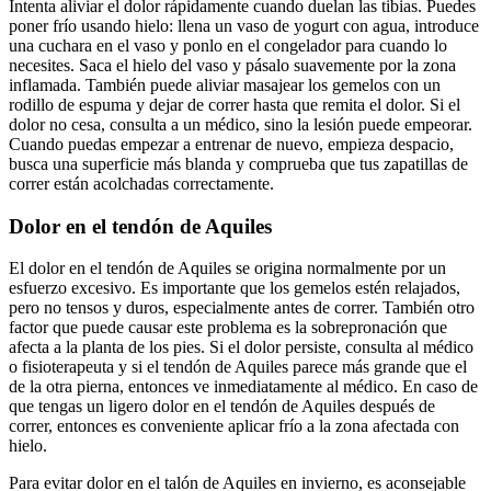
Intenta aliviar el dolor rápidamente cuando duelan las tibias. Puedes
poner frío usando hielo: llena un vaso de yogurt con agua, introduce
una cuchara en el vaso y ponlo en el congelador para cuando lo
necesites. Saca el hielo del vaso y pásalo suavemente por la zona
inflamada. También puede aliviar masajear los gemelos con un
rodillo de espuma y dejar de correr hasta que remita el dolor. Si el
dolor no cesa, consulta a un médico, sino la lesión puede empeorar.
Cuando puedas empezar a entrenar de nuevo, empieza despacio,
busca una superficie más blanda y comprueba que tus zapatillas de
correr están acolchadas correctamente.
Dolor en el tendón de Aquiles
El dolor en el tendón de Aquiles se origina normalmente por un
esfuerzo excesivo. Es importante que los gemelos estén relajados,
pero no tensos y duros, especialmente antes de correr. También otro
factor que puede causar este problema es la sobrepronación que
afecta a la planta de los pies. Si el dolor persiste, consulta al médico
o fisioterapeuta y si el tendón de Aquiles parece más grande que el
de la otra pierna, entonces ve inmediatamente al médico. En caso de
que tengas un ligero dolor en el tendón de Aquiles después de
correr, entonces es conveniente aplicar frío a la zona afectada con
hielo.
Para evitar dolor en el talón de Aquiles en invierno, es aconsejable