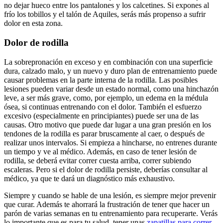
no dejar hueco entre los pantalones y los calcetines. Si expones al
frío los tobillos y el talón de Aquiles, serás más propenso a sufrir
dolor en esta zona.
Dolor de rodilla
La sobrepronación en exceso y en combinación con una superficie
dura, calzado malo, y un nuevo y duro plan de entrenamiento puede
causar problemas en la parte interna de la rodilla. Las posibles
lesiones pueden variar desde un estado normal, como una hinchazón
leve, a ser más grave, como, por ejemplo, un edema en la médula
ósea, si continuas entrenando con el dolor. También el esfuerzo
excesivo (especialmente en principiantes) puede ser una de las
causas. Otro motivo que puede dar lugar a una gran presión en los
tendones de la rodilla es parar bruscamente al caer, o después de
realizar unos intervalos. Si empieza a hincharse, no entrenes durante
un tiempo y ve al médico. Además, en caso de tener lesión de
rodilla, se deberá evitar correr cuesta arriba, correr subiendo
escaleras. Pero si el dolor de rodilla persiste, deberías consultar al
médico, ya que te dará un diagnóstico más exhaustivo.
Siempre y cuando se hable de una lesión, es siempre mejor prevenir
que curar. Además te ahorrará la frustración de tener que hacer un
parón de varias semanas en tu entrenamiento para recuperarte. Verás
lo importante que es para tu salud, tener unas
zapatillas para correr