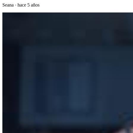
Seana
·
hace 5 años