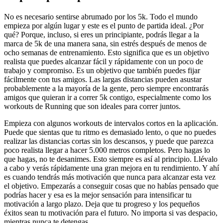
No es necesario sentirse abrumado por los 5k. Todo el mundo
empieza por algún lugar y este es el punto de partida ideal. ¿Por
qué? Porque, incluso, si eres un principiante, podrás llegar a la
marca de 5k de una manera sana, sin estrés después de menos de
ocho semanas de entrenamiento. Esto significa que es un objetivo
realista que puedes alcanzar fácil y rápidamente con un poco de
trabajo y compromiso. Es un objetivo que también puedes fijar
fácilmente con tus amigos. Las largas distancias pueden asustar
probablemente a la mayoría de la gente, pero siempre encontrarás
amigos que quieran ir a correr 5k contigo, especialmente como los
workouts de Running que son ideales para correr juntos.
Empieza con algunos workouts de intervalos cortos en la aplicación.
Puede que sientas que tu ritmo es demasiado lento, o que no puedes
realizar las distancias cortas sin los descansos, y puede que parezca
poco realista llegar a hacer 5.000 metros completos. Pero hagas lo
que hagas, no te desanimes. Esto siempre es así al principio. Llévalo
a cabo y verás rápidamente una gran mejora en tu rendimiento. Y ahí
es cuando tendrás más motivación que nunca para alcanzar esta vez
el objetivo. Empezarás a conseguir cosas que no habías pensado que
podrías hacer y esa es la mejor sensación para intensificar tu
motivación a largo plazo. Deja que tu progreso y los pequeños
éxitos sean tu motivación para el futuro. No importa si vas despacio,
mientras nunca te detengas.