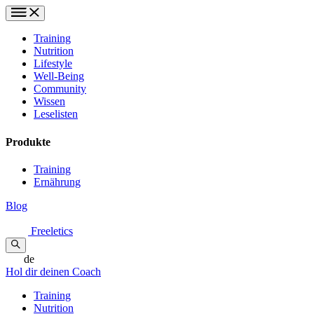
Training
Nutrition
Lifestyle
Well-Being
Community
Wissen
Leselisten
Produkte
Training
Ernährung
Blog
Freeletics
de
Hol dir deinen Coach
Training
Nutrition