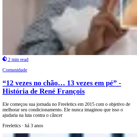
2 min read
Comunidade
“12 vezes no chão… 13 vezes em pé” -
História de René François
Ele começou sua jornada no Freeletics em 2015 com o objetivo de
melhorar seu condicionamento. Ele nunca imaginou que isso o
ajudaria na luta contra o câncer
Freeletics
·
há 3 anos