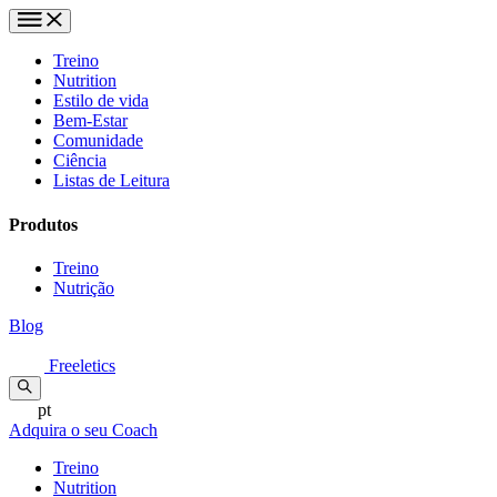
Treino
Nutrition
Estilo de vida
Bem-Estar
Comunidade
Ciência
Listas de Leitura
Produtos
Treino
Nutrição
Blog
Freeletics
pt
Adquira o seu Coach
Treino
Nutrition