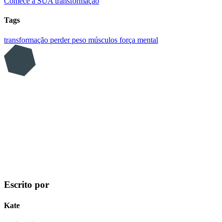
Comece a SUA transformação
Tags
transformação
perder peso
músculos
força mental
Escrito por
Kate