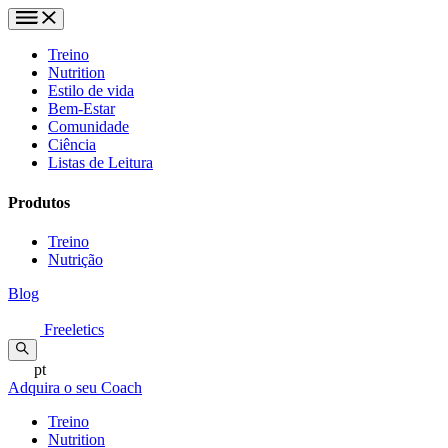
Treino
Nutrition
Estilo de vida
Bem-Estar
Comunidade
Ciência
Listas de Leitura
Produtos
Treino
Nutrição
Blog
Freeletics
pt
Adquira o seu Coach
Treino
Nutrition