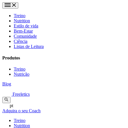
Treino
Nutrition
Estilo de vida
Bem-Estar
Comunidade
Ciência
Listas de Leitura
Produtos
Treino
Nutrição
Blog
Freeletics
pt
Adquira o seu Coach
Treino
Nutrition