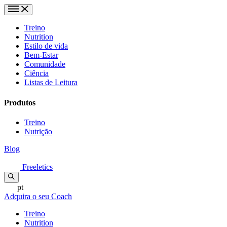
Treino
Nutrition
Estilo de vida
Bem-Estar
Comunidade
Ciência
Listas de Leitura
Produtos
Treino
Nutrição
Blog
Freeletics
pt
Adquira o seu Coach
Treino
Nutrition