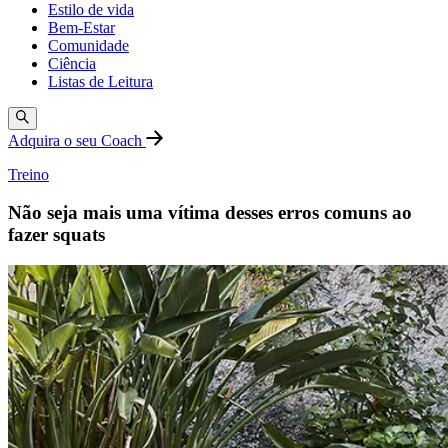
Estilo de vida
Bem-Estar
Comunidade
Ciência
Listas de Leitura
Adquira o seu Coach
Treino
Não seja mais uma vítima desses erros comuns ao
fazer squats