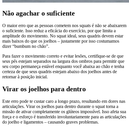
Não agachar o suficiente
O maior erro que as pessoas cometem nos squats é não se abaixarem
o suficiente. Isso reduz a eficácia do exercício, por que limita a
amplitude do movimento. No squat ideal, seus quadris devem estar
mais baixos do que os joelhos – justamente por isso costumamos
dizer “bumbum no chão”.
Para fazer o movimento correto e evitar lesões, certifique-se de que
seus pés estejam separados na largura dos ombros para permitir que
seu corpo permaneça estável enquanto você abaixa ao chão e tenha
certeza de que seus quadris estejam abaixo dos joelhos antes de
retornar à posição inicial.
Virar os joelhos para dentro
Este erro pode te custar caro a longo prazo, resultando em dores nas
articulações. Virar os joelhos para dentro durante o squat torna a
missão de ativar completamente os glúteos impossível. Isso afeta sua
força e o esforço é transferido involuntariamente para as articulações
do joelho e ligamentos – causando graves problemas.