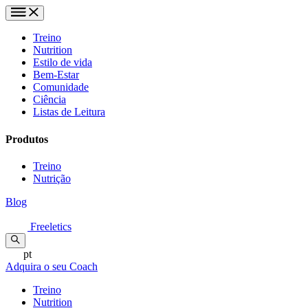
Treino
Nutrition
Estilo de vida
Bem-Estar
Comunidade
Ciência
Listas de Leitura
Produtos
Treino
Nutrição
Blog
Freeletics
pt
Adquira o seu Coach
Treino
Nutrition