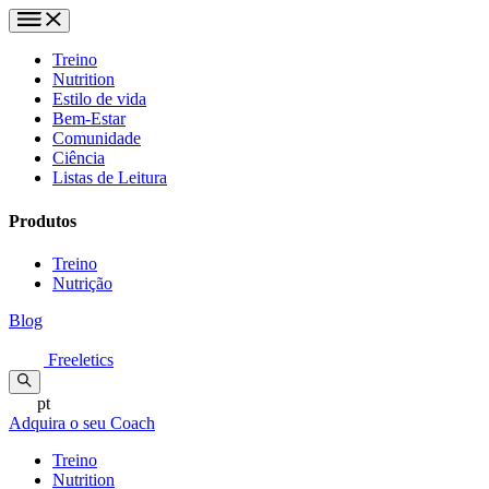
Treino
Nutrition
Estilo de vida
Bem-Estar
Comunidade
Ciência
Listas de Leitura
Produtos
Treino
Nutrição
Blog
Freeletics
pt
Adquira o seu Coach
Treino
Nutrition