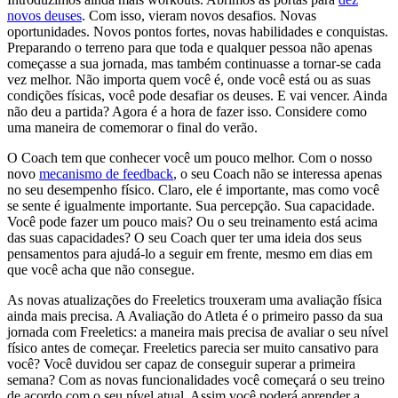
novos deuses
. Com isso, vieram novos desafios. Novas
oportunidades. Novos pontos fortes, novas habilidades e conquistas.
Preparando o terreno para que toda e qualquer pessoa não apenas
começasse a sua jornada, mas também continuasse a tornar-se cada
vez melhor. Não importa quem você é, onde você está ou as suas
condições físicas, você pode desafiar os deuses. E vai vencer. Ainda
não deu a partida? Agora é a hora de fazer isso. Considere como
uma maneira de comemorar o final do verão.
O Coach tem que conhecer você um pouco melhor. Com o nosso
novo
mecanismo de feedback
, o seu Coach não se interessa apenas
no seu desempenho físico. Claro, ele é importante, mas como você
se sente é igualmente importante. Sua percepção. Sua capacidade.
Você pode fazer um pouco mais? Ou o seu treinamento está acima
das suas capacidades? O seu Coach quer ter uma ideia dos seus
pensamentos para ajudá-lo a seguir em frente, mesmo em dias em
que você acha que não consegue.
As novas atualizações do Freeletics trouxeram uma avaliação física
ainda mais precisa. A Avaliação do Atleta é o primeiro passo da sua
jornada com Freeletics: a maneira mais precisa de avaliar o seu nível
físico antes de começar. Freeletics parecia ser muito cansativo para
você? Você duvidou ser capaz de conseguir superar a primeira
semana? Com as novas funcionalidades você começará o seu treino
de acordo com o seu nível atual. Assim você poderá aprender a