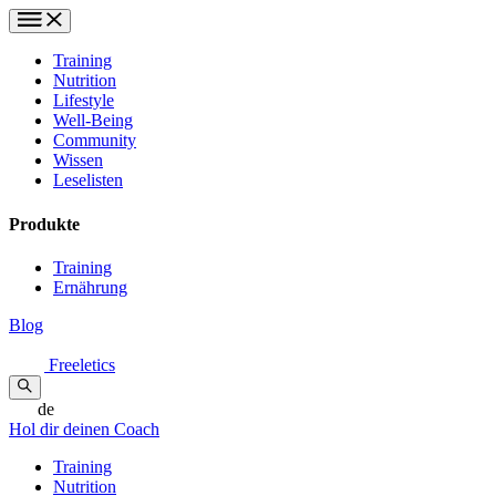
Training
Nutrition
Lifestyle
Well-Being
Community
Wissen
Leselisten
Produkte
Training
Ernährung
Blog
Freeletics
de
Hol dir deinen Coach
Training
Nutrition