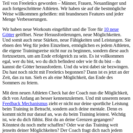
Teil von Freeletics geworden – Männer, Frauen, Neuanfänger und
auch fortgeschrittene Athleten. Wir haben sie auf die bestmögliche
Weise willkommen geheißen: mit brandneuen Features und jeder
Menge Verbesserungen.
Wir haben neue Workouts eingeführt und die Tore für
10 neue
Götter
geöffnet. Neue Herausforderungen, neue Möglichkeiten.
Und somit auch neue Stärken, neue Fähigkeiten und Leistungen. Sie
ebnen den Weg für jeden Einzelnen, ermöglichen es jedem Athleten,
die eigene Trainingsreise nicht nur zu beginnen, sondern diese auch
fortzusetzen, um am Ende erfolgreich zu sein. Es ist vollkommen
egal, wer du bist, wo du dich befindest oder wie fit du bist – du
kannst die Götter herausfordern. Und du wirst dabei sie bezwingen.
Du hast noch nicht mit Freeletics begonnen? Dann ist es jetzt an der
Zeit, das zu tun. Sieh es als eine Möglichkeit, das Ende des
Sommers zu feiern.
Mit dem neuen Athleten Check hat der Coach nun die Möglichkeit,
dich von Anfang an besser kennenzulernen. Und mit unserem neuen
Feedback Mechanismus
zieht er nicht nur deine sportliche Leistung
beim Training in Betracht, sondern auch deine mentale. Denn es
kommt nicht nur darauf an, was du beim Training leistest. Wichtig
ist, wie du dich fühlst. Bist du an deine Grenzen gegangen?
Könntest du noch mehr schaffen? Oder war das Training weit
jenseits deiner Möglichkeiten? Der Coach fragt dich nach jedem