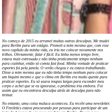
No começo de 2015 eu arrumei muitas outras desculpas. Me mudei
para Berlim para um estágio. Prometi a mim mesma que, com esse
novo capítulo da minha vida, eu iria me colocar novamente nos
trilhos. Obviamente, falar é fácil. Eu tinha menos tempo livre,
estava mais estressada e não tinha praticamente tempo nenhum
para cozinhar, então só comia fast food. Minha vontade de praticar
esportes foi pela janela. O verão chegou e eu estava trabalhando.
Disse a mim mesma que eu não tinha tempo nenhum para colocar
um biquini mesmo e que o clima em Berlim era muito quente para
praticar esportes. Eu só usava roupas largas para esconder meu
corpo e achei que se eu ignorasse, o problema iria embora. Foi
assim que eu encontrava desculpa atrás de desculpa para não
treinar.
No entanto, uma coisa maluca aconteceu. Eu recebi uma newsletter.
O Freeletics estava procurando por pessoas para participar de um