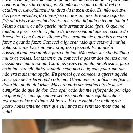
com as minhas inseguranças. Eu não me sentia confortável na
academia, especialmente na área da musculação. Eu não gostava
dos pesos pesados, da atmosfera ou dos olhares de todos aqueles
fisiculturistas estereotipados. Eu me sentia julgada o tempo inteiro!
Mesmo assim, eu não queria mais arrumar desculpas. O que me
ajudou a fazer isso foi o plano de treino semanal que eu recebia do
Freeletics Gym Coach. Ele me disse exatamente o que fazer, como
fazer e quando fazer. Comecei a ignorar tudo que estava à minha
volta para me focar no meu progresso pessoal. Eu também
consegui uma companhia para o treino. Não estar sozinha facilitou
muito as coisas. Lentamente, eu comecei a gostar dos treinos e me
acostumei com a rotina. Claro, às vezes eu ainda me atrasava para
os treinos ou não tinha vontade nenhuma de ir, mas pular um dia
não era mais uma opção. Eu percebi que comecei a querer aquela
sensação de ter terminado o treino. Óbvio que era difícil e eu ficava
dolorida, muito dolorida. Mas era mais um sentimento de dever
cumprido do que de dor. Começar cada dia me esforçando por algo
qe queria fez com que eu me sentisse muito mais equilibrada e
relaxada pelas próximas 24 horas. Eu me enchi de confiança e
posso honestamente dizer que eu nunca me senti tão motivada na
vida!