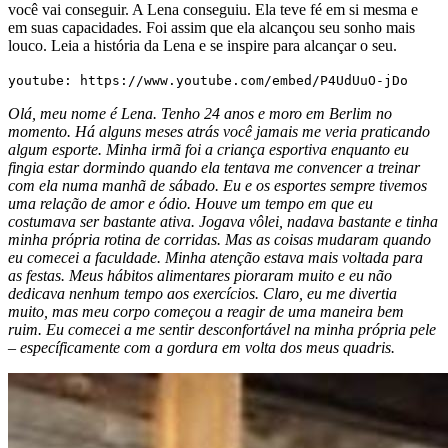
você vai conseguir. A Lena conseguiu. Ela teve fé em si mesma e
em suas capacidades. Foi assim que ela alcançou seu sonho mais
louco. Leia a história da Lena e se inspire para alcançar o seu.
youtube: https://www.youtube.com/embed/P4UdUuO-jDo
Olá, meu nome é Lena. Tenho 24 anos e moro em Berlim no
momento. Há alguns meses atrás você jamais me veria praticando
algum esporte. Minha irmã foi a criança esportiva enquanto eu
fingia estar dormindo quando ela tentava me convencer a treinar
com ela numa manhã de sábado. Eu e os esportes sempre tivemos
uma relação de amor e ódio. Houve um tempo em que eu
costumava ser bastante ativa. Jogava vôlei, nadava bastante e tinha
minha própria rotina de corridas. Mas as coisas mudaram quando
eu comecei a faculdade. Minha atenção estava mais voltada para
as festas. Meus hábitos alimentares pioraram muito e eu não
dedicava nenhum tempo aos exercícios. Claro, eu me divertia
muito, mas meu corpo começou a reagir de uma maneira bem
ruim. Eu comecei a me sentir desconfortável na minha própria pele
– específicamente com a gordura em volta dos meus quadris.