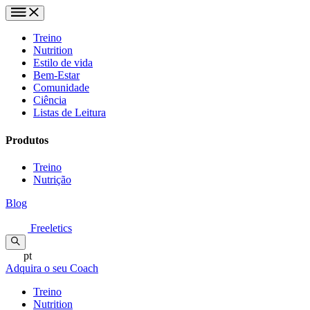
Treino
Nutrition
Estilo de vida
Bem-Estar
Comunidade
Ciência
Listas de Leitura
Produtos
Treino
Nutrição
Blog
Freeletics
pt
Adquira o seu Coach
Treino
Nutrition