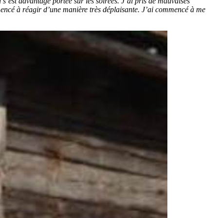
 s’est davantage portée sur les soirées. J’ai pris de mauvaises
mencé à réagir d’une manière très déplaisante. J’ai commencé à me