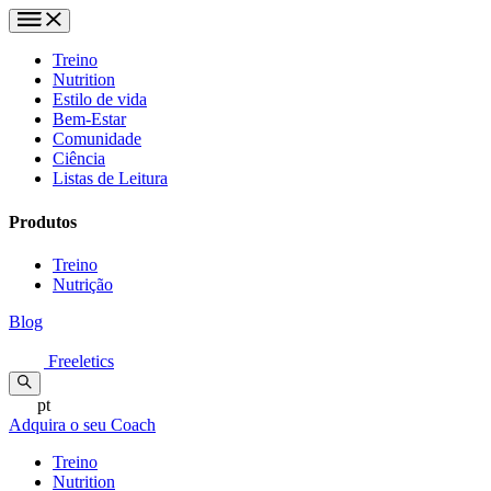
Treino
Nutrition
Estilo de vida
Bem-Estar
Comunidade
Ciência
Listas de Leitura
Produtos
Treino
Nutrição
Blog
Freeletics
pt
Adquira o seu Coach
Treino
Nutrition