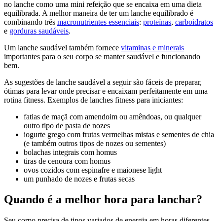
no lanche como uma mini refeição que se encaixa em uma dieta
equilibrada. A melhor maneira de ter um lanche equilibrado é
combinando três
macronutrientes essenciais
:
proteínas
,
carboidratos
e
gorduras saudáveis
.
Um lanche saudável também fornece
vitaminas e minerais
importantes para o seu corpo se manter saudável e funcionando
bem.
As sugestões de lanche saudável a seguir são fáceis de preparar,
ótimas para levar onde precisar e encaixam perfeitamente em uma
rotina fitness. Exemplos de lanches fitness para iniciantes:
fatias de maçã com amendoim ou amêndoas, ou qualquer
outro tipo de pasta de nozes
iogurte grego com frutas vermelhas mistas e sementes de chia
(e também outros tipos de nozes ou sementes)
bolachas integrais com homus
tiras de cenoura com homus
ovos cozidos com espinafre e maionese light
um punhado de nozes e frutas secas
Quando é a melhor hora para lanchar?
Seu corpo precisa de tipos variados de energia em horas diferentes