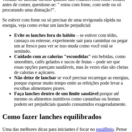
antes de comer, questione-se: " estou com fome, com sede ou só
procurando uma distração?".
Se estiver com fome ou só precisar de uma revigorada rápida na
energia, veja como evitar um lanche prejudicial:
Evite os lanches fora do hábito
– se estiver com tédio,
cansaço ou estresse, experimente sair para caminhar ou pegar
um ar fresco para ver se isso muda como você está se
sentindo.
Cuidado com as calorias "escondidas"
em bebidas, como
smoothies, cafés gelados e sucos de frutas – pode ser que
essas opções pareçam saudáveis, mas às vezes elas são cheias
de calorias e açúcares.
Não deixe de lanchar
se você precisar recarregar as energias,
porque esperar muito tempo entre as refeições pode levar a
escolhas alimentares piores.
Faça lanches dentro de um limite saudável
porque até
mesmo os alimentos nutritivos como castanhas ou homus
podem ser prejudiciais quando consumidos exageradamente.
Como fazer lanches equilibrados
Uma das melhores dicas para iniciantes é focar no
equilíbrio
. Pense