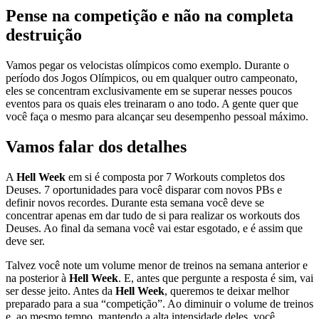
Pense na competição e não na completa
destruição
Vamos pegar os velocistas olímpicos como exemplo. Durante o
período dos Jogos Olímpicos, ou em qualquer outro campeonato,
eles se concentram exclusivamente em se superar nesses poucos
eventos para os quais eles treinaram o ano todo. A gente quer que
você faça o mesmo para alcançar seu desempenho pessoal máximo.
Vamos falar dos detalhes
A
Hell Week
em si é composta por 7 Workouts completos dos
Deuses. 7 oportunidades para você disparar com novos PBs e
definir novos recordes. Durante esta semana você deve se
concentrar apenas em dar tudo de si para realizar os workouts dos
Deuses. Ao final da semana você vai estar esgotado, e é assim que
deve ser.
Talvez você note um volume menor de treinos na semana anterior e
na posterior à
Hell Week
. E, antes que pergunte a resposta é sim, vai
ser desse jeito. Antes da
Hell Week
, queremos te deixar melhor
preparado para a sua “competição”. Ao diminuir o volume de treinos
e, ao mesmo tempo, mantendo a alta intensidade deles, você