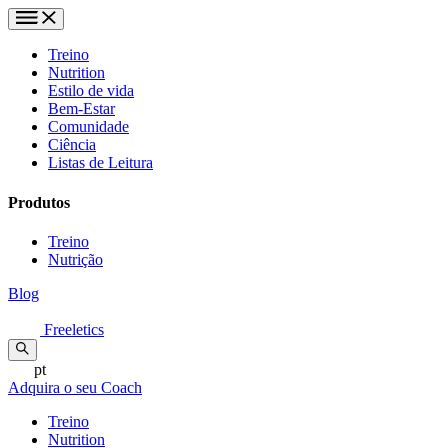
Treino
Nutrition
Estilo de vida
Bem-Estar
Comunidade
Ciência
Listas de Leitura
Produtos
Treino
Nutrição
Blog
Freeletics
pt
Adquira o seu Coach
Treino
Nutrition