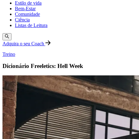
Estilo de vida
Bem-Estar
Comunidade
Ciência
Listas de Leitura
Adquira o seu Coach
Treino
Dicionário Freeletics: Hell Week