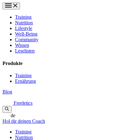
Training
Nutrition
Lifestyle
Well-Being
Community
Wissen
Leselisten
Produkte
Training
Ernährung
Blog
Freeletics
de
Hol dir deinen Coach
Training
Nutrition