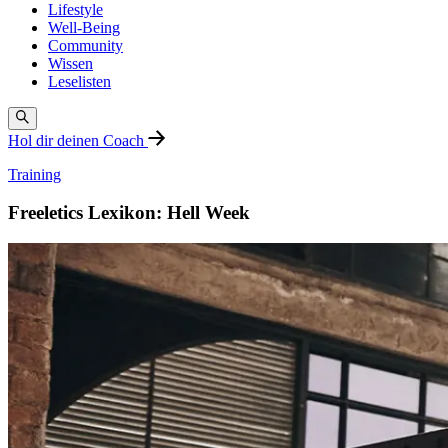
Lifestyle
Well-Being
Community
Wissen
Leselisten
Hol dir deinen Coach
Training
Freeletics Lexikon: Hell Week