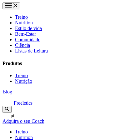
Treino
Nutrition
Estilo de vida
Bem-Estar
Comunidade
Ciência
Listas de Leitura
Produtos
Treino
Nutrição
Blog
Freeletics
pt
Adquira o seu Coach
Treino
Nutrition