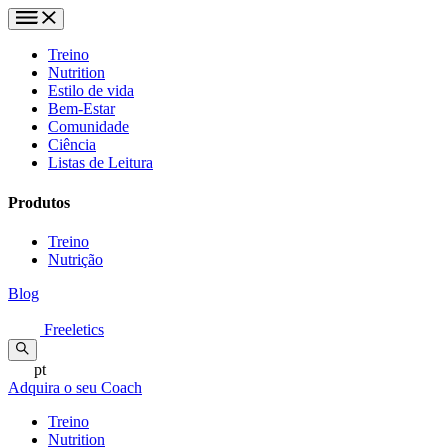
Treino
Nutrition
Estilo de vida
Bem-Estar
Comunidade
Ciência
Listas de Leitura
Produtos
Treino
Nutrição
Blog
Freeletics
pt
Adquira o seu Coach
Treino
Nutrition