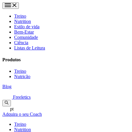
Treino
Nutrition
Estilo de vida
Bem-Estar
Comunidade
Ciência
Listas de Leitura
Produtos
Treino
Nutrição
Blog
Freeletics
pt
Adquira o seu Coach
Treino
Nutrition