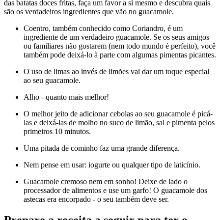
das batatas doces fritas, faça um favor a si mesmo e descubra quais
são os verdadeiros ingredientes que vão no guacamole.
Coentro, também conhecido como Coriandro, é um
ingrediente de um verdadeiro guacamole. Se os seus amigos
ou familiares não gostarem (nem todo mundo é perfeito), você
também pode deixá-lo à parte com algumas pimentas picantes.
O uso de limas ao invés de limões vai dar um toque especial
ao seu guacamole.
Alho - quanto mais melhor!
O melhor jeito de adicionar cebolas ao seu guacamole é picá-
las e deixá-las de molho no suco de limão, sal e pimenta pelos
primeiros 10 minutos.
Uma pitada de cominho faz uma grande diferença.
Nem pense em usar: iogurte ou qualquer tipo de laticínio.
Guacamole cremoso nem em sonho! Deixe de lado o
processador de alimentos e use um garfo! O guacamole dos
astecas era encorpado - o seu também deve ser.
Prepare a receita a seguir para ter o