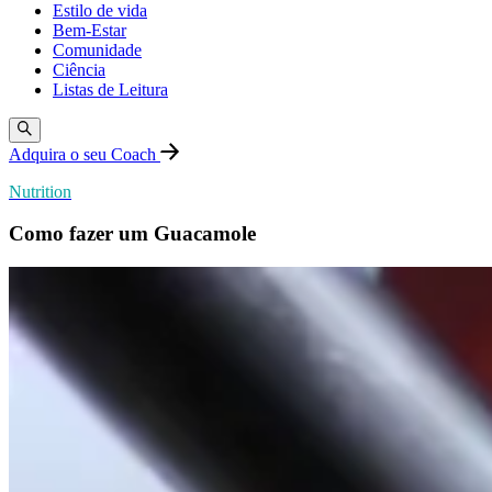
Estilo de vida
Bem-Estar
Comunidade
Ciência
Listas de Leitura
Adquira o seu Coach
Nutrition
Como fazer um Guacamole