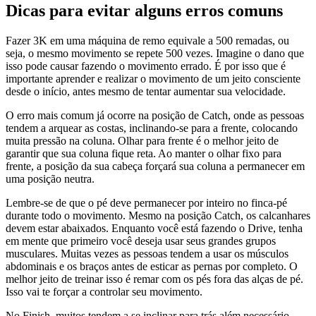
Dicas para evitar alguns erros comuns
Fazer 3K em uma máquina de remo equivale a 500 remadas, ou
seja, o mesmo movimento se repete 500 vezes. Imagine o dano que
isso pode causar fazendo o movimento errado. É por isso que é
importante aprender e realizar o movimento de um jeito consciente
desde o início, antes mesmo de tentar aumentar sua velocidade.
O erro mais comum já ocorre na posição de Catch, onde as pessoas
tendem a arquear as costas, inclinando-se para a frente, colocando
muita pressão na coluna. Olhar para frente é o melhor jeito de
garantir que sua coluna fique reta. Ao manter o olhar fixo para
frente, a posição da sua cabeça forçará sua coluna a permanecer em
uma posição neutra.
Lembre-se de que o pé deve permanecer por inteiro no finca-pé
durante todo o movimento. Mesmo na posição Catch, os calcanhares
devem estar abaixados. Enquanto você está fazendo o Drive, tenha
em mente que primeiro você deseja usar seus grandes grupos
musculares. Muitas vezes as pessoas tendem a usar os músculos
abdominais e os braços antes de esticar as pernas por completo. O
melhor jeito de treinar isso é remar com os pés fora das alças de pé.
Isso vai te forçar a controlar seu movimento.
No Finish, muitos tendem a se inclinar para trás além necessário.