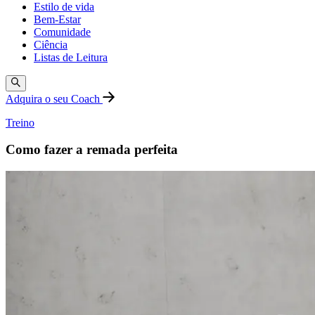
Estilo de vida
Bem-Estar
Comunidade
Ciência
Listas de Leitura
Adquira o seu Coach
Treino
Como fazer a remada perfeita