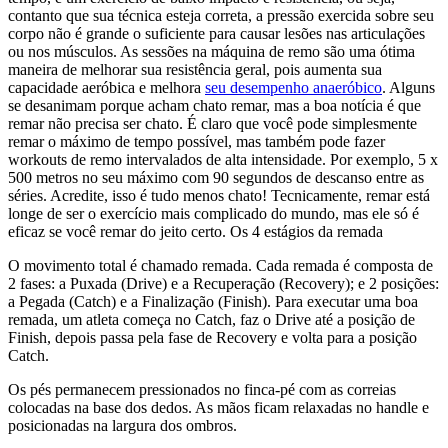
contanto que sua técnica esteja correta, a pressão exercida sobre seu
corpo não é grande o suficiente para causar lesões nas articulações
ou nos músculos. As sessões na máquina de remo são uma ótima
maneira de melhorar sua resistência geral, pois aumenta sua
capacidade aeróbica e melhora
seu desempenho anaeróbico
. Alguns
se desanimam porque acham chato remar, mas a boa notícia é que
remar não precisa ser chato. É claro que você pode simplesmente
remar o máximo de tempo possível, mas também pode fazer
workouts de remo intervalados de alta intensidade. Por exemplo, 5 x
500 metros no seu máximo com 90 segundos de descanso entre as
séries. Acredite, isso é tudo menos chato! Tecnicamente, remar está
longe de ser o exercício mais complicado do mundo, mas ele só é
eficaz se você remar do jeito certo. Os 4 estágios da remada
O movimento total é chamado remada. Cada remada é composta de
2 fases: a Puxada (Drive) e a Recuperação (Recovery); e 2 posições:
a Pegada (Catch) e a Finalização (Finish). Para executar uma boa
remada, um atleta começa no Catch, faz o Drive até a posição de
Finish, depois passa pela fase de Recovery e volta para a posição
Catch.
Os pés permanecem pressionados no finca-pé com as correias
colocadas na base dos dedos. As mãos ficam relaxadas no handle e
posicionadas na largura dos ombros.