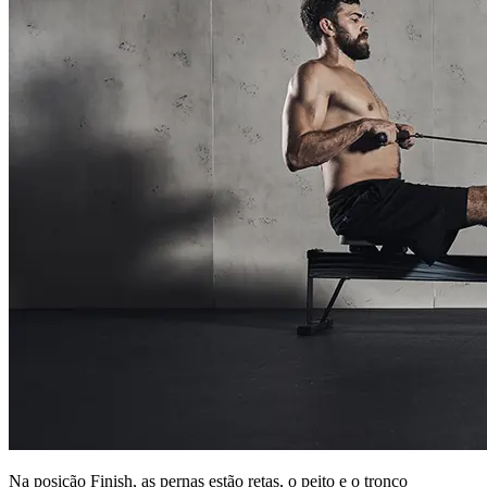
Na posição Finish, as pernas estão retas, o peito e o tronco