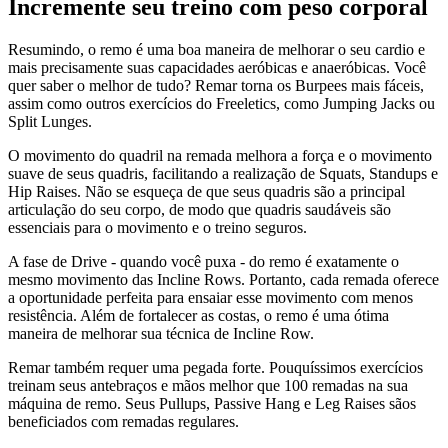
Incremente seu treino com peso corporal
Resumindo, o remo é uma boa maneira de melhorar o seu cardio e
mais precisamente suas capacidades aeróbicas e anaeróbicas. Você
quer saber o melhor de tudo? Remar torna os Burpees mais fáceis,
assim como outros exercícios do Freeletics, como Jumping Jacks ou
Split Lunges.
O movimento do quadril na remada melhora a força e o movimento
suave de seus quadris, facilitando a realização de Squats, Standups e
Hip Raises. Não se esqueça de que seus quadris são a principal
articulação do seu corpo, de modo que quadris saudáveis são
essenciais para o movimento e o treino seguros.
A fase de Drive - quando você puxa - do remo é exatamente o
mesmo movimento das Incline Rows. Portanto, cada remada oferece
a oportunidade perfeita para ensaiar esse movimento com menos
resistência. Além de fortalecer as costas, o remo é uma ótima
maneira de melhorar sua técnica de Incline Row.
Remar também requer uma pegada forte. Pouquíssimos exercícios
treinam seus antebraços e mãos melhor que 100 remadas na sua
máquina de remo. Seus Pullups, Passive Hang e Leg Raises sãos
beneficiados com remadas regulares.