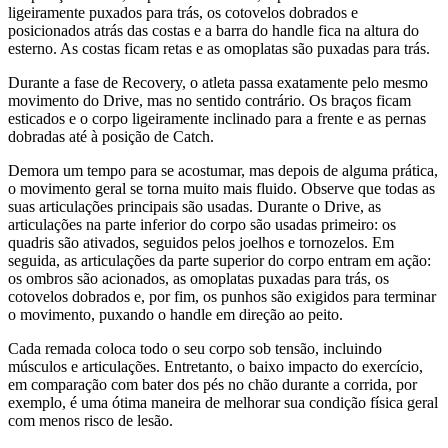
ligeiramente puxados para trás, os cotovelos dobrados e
posicionados atrás das costas e a barra do handle fica na altura do
esterno. As costas ficam retas e as omoplatas são puxadas para trás.
Durante a fase de Recovery, o atleta passa exatamente pelo mesmo
movimento do Drive, mas no sentido contrário. Os braços ficam
esticados e o corpo ligeiramente inclinado para a frente e as pernas
dobradas até à posição de Catch.
Demora um tempo para se acostumar, mas depois de alguma prática,
o movimento geral se torna muito mais fluido. Observe que todas as
suas articulações principais são usadas. Durante o Drive, as
articulações na parte inferior do corpo são usadas primeiro: os
quadris são ativados, seguidos pelos joelhos e tornozelos. Em
seguida, as articulações da parte superior do corpo entram em ação:
os ombros são acionados, as omoplatas puxadas para trás, os
cotovelos dobrados e, por fim, os punhos são exigidos para terminar
o movimento, puxando o handle em direção ao peito.
Cada remada coloca todo o seu corpo sob tensão, incluindo
músculos e articulações. Entretanto, o baixo impacto do exercício,
em comparação com bater dos pés no chão durante a corrida, por
exemplo, é uma ótima maneira de melhorar sua condição física geral
com menos risco de lesão.