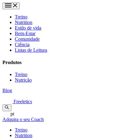
Treino
Nutrition
Estilo de vida
Bem-Estar
Comunidade
Ciência
Listas de Leitura
Produtos
Treino
Nutrição
Blog
Freeletics
pt
Adquira o seu Coach
Treino
Nutrition