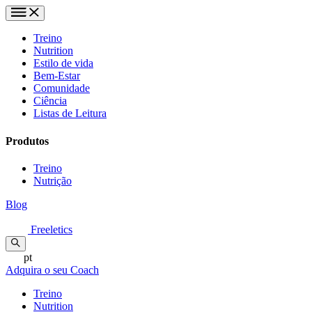
Treino
Nutrition
Estilo de vida
Bem-Estar
Comunidade
Ciência
Listas de Leitura
Produtos
Treino
Nutrição
Blog
Freeletics
pt
Adquira o seu Coach
Treino
Nutrition