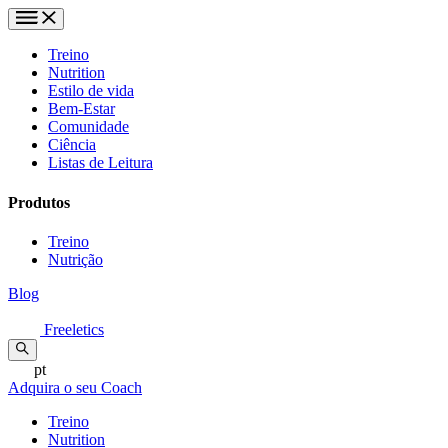
Treino
Nutrition
Estilo de vida
Bem-Estar
Comunidade
Ciência
Listas de Leitura
Produtos
Treino
Nutrição
Blog
Freeletics
pt
Adquira o seu Coach
Treino
Nutrition