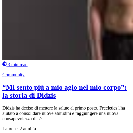
3 min read
Community
“Mi sento più a mio agio nel mio corpo”:
la storia di Didzis
Didzis ha deciso di mettere la salute al primo posto. Freeletics l'ha
aiutato a consolidare nuove abitudini e raggiungere una nuova
consapevolezza di sé.
Lauren
·
2 anni fa