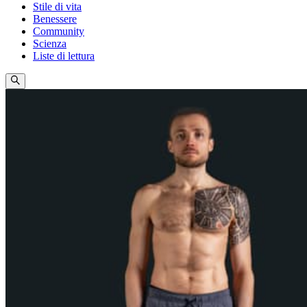
Stile di vita
Benessere
Community
Scienza
Liste di lettura