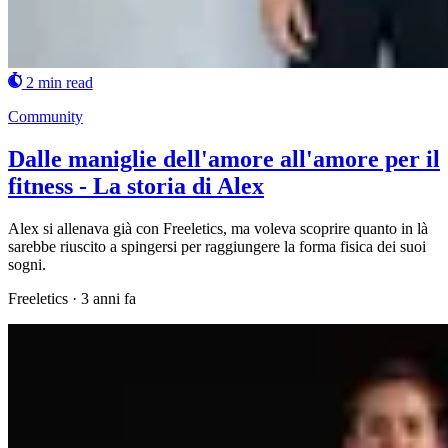
2 min read
Community
Dalle maniglie dell'amore all'amore per il
fitness - La storia di Alex
Alex si allenava già con Freeletics, ma voleva scoprire quanto in là
sarebbe riuscito a spingersi per raggiungere la forma fisica dei suoi
sogni.
Freeletics
·
3 anni fa