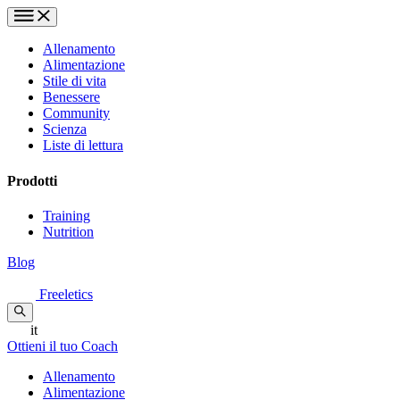
Allenamento
Alimentazione
Stile di vita
Benessere
Community
Scienza
Liste di lettura
Prodotti
Training
Nutrition
Blog
Freeletics
it
Ottieni il tuo Coach
Allenamento
Alimentazione