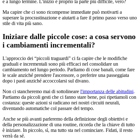
e a lungo termine. L'inizio è proprio la parte più difficile, vero?
Ma capire che ci sono ricompense immediate può motivarti a
superare la procrastinazione e aiutarti a fare il primo passo verso uno
stile di vita più sano.
Iniziare dalle piccole cose: a cosa servono
i cambiamenti incrementali?
L'approccio dei “piccoli traguardi” ci fa capire che le modifiche
graduali e incrementali sono più efficaci nel consolidare un
cambiamento nel lungo periodo. Parliamo di cose banali, come fare
le scale anziché prendere l'ascensore, o preferire una passeggiata
dopo i pasti anziché accoccolarsi sul divano.
Non ci stancheremo mai di sottolineare
l'importanza delle abitudini
.
Partiamo da piccoli gesti che ci fanno stare bene, poi ripetiamoli con
costanza: queste azioni si radicano nei nostri circuiti neurali,
diventando automatiche col passare del tempo.
Anche se più avanti parleremo della definizione degli obiettivi e
della personalizzazione di una routine, ricorda che la chiave di tutto
è iniziare. In piccolo, sì, ma tutto sta nel cominciare. Fidati, il resto
verrà da sé.