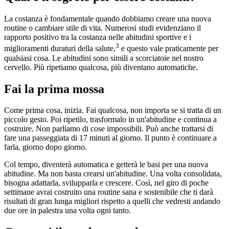
La costanza è fondamentale quando dobbiamo creare una nuova
routine o cambiare stile di vita. Numerosi studi evidenziano il
rapporto positivo tra la costanza nelle abitudini sportive e i
3
miglioramenti duraturi della salute,
e questo vale praticamente per
qualsiasi cosa. Le abitudini sono simili a scorciatoie nel nostro
cervello. Più ripetiamo qualcosa, più diventano automatiche.
Fai la prima mossa
Come prima cosa, inizia. Fai qualcosa, non importa se si tratta di un
piccolo gesto. Poi ripetilo, trasformalo in un'abitudine e continua a
costruire. Non parliamo di cose impossibili. Può anche trattarsi di
fare una passeggiata di 17 minuti al giorno. Il punto è continuare a
farla, giorno dopo giorno.
Col tempo, diventerà automatica e getterà le basi per una nuova
abitudine. Ma non basta crearsi un'abitudine. Una volta consolidata,
bisogna adattarla, svilupparla e crescere. Così, nel giro di poche
settimane avrai costruito una routine sana e sostenibile che ti darà
risultati di gran lunga migliori rispetto a quelli che vedresti andando
due ore in palestra una volta ogni tanto.