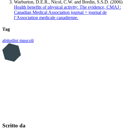
Warburton, D.E.R., Nicol, C.W. and Bredin, S.S.D. (2006)
Health benefits of physical activity: The evidence, CMAJ :
Canadian Medical Association journal = journal de
l’Association medicale canadienne.
Tag
abitudini
muscoli
Scritto da