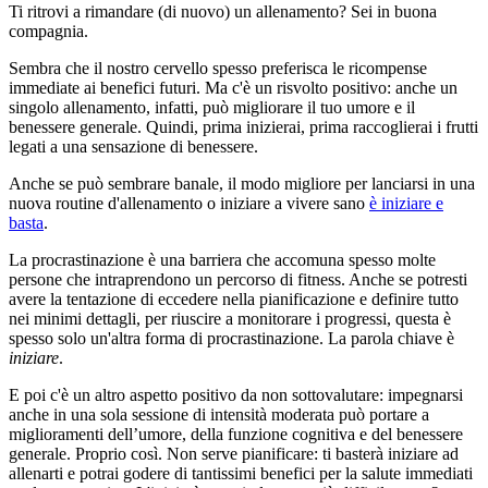
Ti ritrovi a rimandare (di nuovo) un allenamento? Sei in buona
compagnia.
Sembra che il nostro cervello spesso preferisca le ricompense
immediate ai benefici futuri. Ma c'è un risvolto positivo: anche un
singolo allenamento, infatti, può migliorare il tuo umore e il
benessere generale. Quindi, prima inizierai, prima raccoglierai i frutti
legati a una sensazione di benessere.
Anche se può sembrare banale, il modo migliore per lanciarsi in una
nuova routine d'allenamento o iniziare a vivere sano
è iniziare e
basta
.
La procrastinazione è una barriera che accomuna spesso molte
persone che intraprendono un percorso di fitness. Anche se potresti
avere la tentazione di eccedere nella pianificazione e definire tutto
nei minimi dettagli, per riuscire a monitorare i progressi, questa è
spesso solo un'altra forma di procrastinazione. La parola chiave è
iniziare
.
E poi c'è un altro aspetto positivo da non sottovalutare: impegnarsi
anche in una sola sessione di intensità moderata può portare a
miglioramenti dell’umore, della funzione cognitiva e del benessere
generale. Proprio così. Non serve pianificare: ti basterà iniziare ad
allenarti e potrai godere di tantissimi benefici per la salute immediati