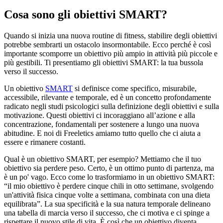
Cosa sono gli obiettivi SMART?
Quando si inizia una nuova routine di fitness, stabilire degli obiettivi
potrebbe sembrarti un ostacolo insormontabile. Ecco perché è così
importante scomporre un obiettivo più ampio in attività più piccole e
più gestibili. Ti presentiamo gli obiettivi SMART: la tua bussola
verso il successo.
Un obiettivo
SMART
si definisce come specifico, misurabile,
accessibile, rilevante e temporale, ed è un concetto profondamente
radicato negli studi psicologici sulla definizione degli obiettivi e sulla
motivazione. Questi obiettivi ci incoraggiano all’azione e alla
concentrazione, fondamentali per sostenere a lungo una nuova
abitudine. E noi di Freeletics amiamo tutto quello che ci aiuta a
essere e rimanere costanti.
Qual è un obiettivo SMART, per esempio? Mettiamo che il tuo
obiettivo sia perdere peso. Certo, è un ottimo punto di partenza, ma
è un po' vago. Ecco come lo trasformiamo in un obiettivo SMART:
“il mio obiettivo è perdere cinque chili in otto settimane, svolgendo
un'attività fisica cinque volte a settimana, combinata con una dieta
equilibrata”. La sua specificità e la sua natura temporale delineano
una tabella di marcia verso il successo, che ci motiva e ci spinge a
rispettare il nuovo stile di vita. È così che un obiettivo diventa