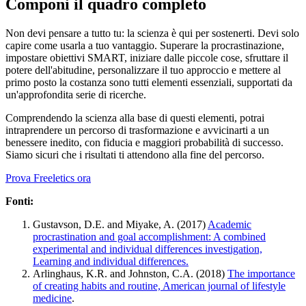
Componi il quadro completo
Non devi pensare a tutto tu: la scienza è qui per sostenerti. Devi solo
capire come usarla a tuo vantaggio. Superare la procrastinazione,
impostare obiettivi SMART, iniziare dalle piccole cose, sfruttare il
potere dell'abitudine, personalizzare il tuo approccio e mettere al
primo posto la costanza sono tutti elementi essenziali, supportati da
un'approfondita serie di ricerche.
Comprendendo la scienza alla base di questi elementi, potrai
intraprendere un percorso di trasformazione e avvicinarti a un
benessere inedito, con fiducia e maggiori probabilità di successo.
Siamo sicuri che i risultati ti attendono alla fine del percorso.
Prova Freeletics ora
Fonti:
Gustavson, D.E. and Miyake, A. (2017)
Academic
procrastination and goal accomplishment: A combined
experimental and individual differences investigation,
Learning and individual differences.
Arlinghaus, K.R. and Johnston, C.A. (2018)
The importance
of creating habits and routine, American journal of lifestyle
medicine
.