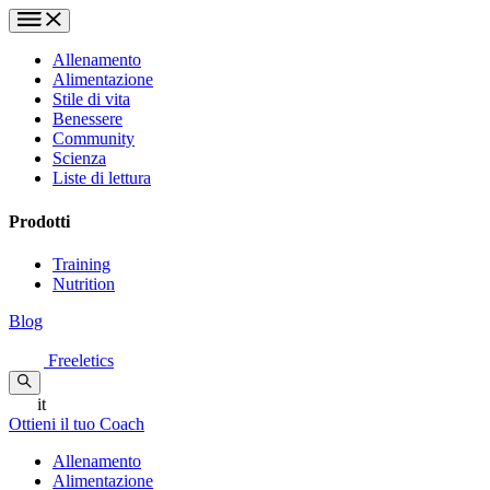
Allenamento
Alimentazione
Stile di vita
Benessere
Community
Scienza
Liste di lettura
Prodotti
Training
Nutrition
Blog
Freeletics
it
Ottieni il tuo Coach
Allenamento
Alimentazione