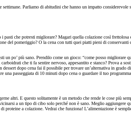
 settimane. Parliamo di abitudini che hanno un impatto considerevole su
o i pasti che potresti migliorare? Magari quella colazione così frettolosa
ione del pomeriggio? O la cena con tutti quei piatti pieni di conservanti 
sti un po’ più sano. Prendilo come un gioco: “come posso migliorare q
i carboidrati che ti fa sentire nervoso, appesantito e stanco? Prova a sos
n dessert dopo cena fai il possibile per trovare un’alternativa in grado d
fare una passeggiata di 10 minuti dopo cena o guardare il tuo programma 
ngerne altri. E questo solitamente è un metodo che rende le cose più sem
 avvicinarsi a un tipo di cibo solo perché non è sano. Meglio aggiungere 
 di proteine a colazione. Vedrai che funziona! L’alimentazione è sempli