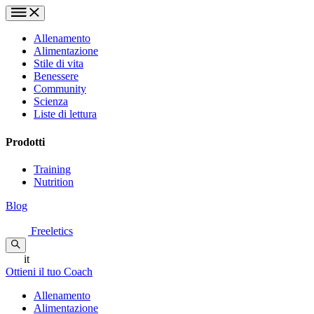
Allenamento
Alimentazione
Stile di vita
Benessere
Community
Scienza
Liste di lettura
Prodotti
Training
Nutrition
Blog
Freeletics
it
Ottieni il tuo Coach
Allenamento
Alimentazione