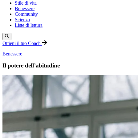
Stile di vita
Benessere
Community
Scienza
Liste di lettura
Ottieni il tuo Coach
Benessere
Il potere dell’abitudine