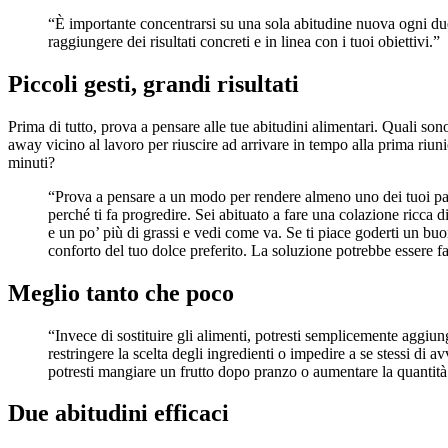
“È importante concentrarsi su una sola abitudine nuova ogni due
raggiungere dei risultati concreti e in linea con i tuoi obiettivi.”
Piccoli gesti, grandi risultati
Prima di tutto, prova a pensare alle tue abitudini alimentari. Quali son
away vicino al lavoro per riuscire ad arrivare in tempo alla prima riun
minuti?
“Prova a pensare a un modo per rendere almeno uno dei tuoi pa
perché ti fa progredire. Sei abituato a fare una colazione ricca d
e un po’ più di grassi e vedi come va. Se ti piace goderti un buo
conforto del tuo dolce preferito. La soluzione potrebbe essere 
Meglio tanto che poco
“Invece di sostituire gli alimenti, potresti semplicemente aggiu
restringere la scelta degli ingredienti o impedire a se stessi di
potresti mangiare un frutto dopo pranzo o aumentare la quantità
Due abitudini efficaci