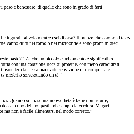
 peso e benessere, di quelle che sono in grado di farti
 che ingurgiti al volo mentre esci di casa? Il pranzo che compri al take-
che vanno dritti nel forno o nel microonde e sono pronti in dieci
uesto pasto?”. Anche un piccolo cambiamento è significativo
tituirla con una colazione ricca di proteine, con meno carboidrati
i trasmetterti la stessa piacevole sensazione di ricompensa e
tv preferito sorseggiando un tè.”
plici. Quando si inizia una nuova dieta è bene non ridurre,
qualcosa a uno dei tuoi pasti, ad esempio la verdura. Magari
ce ma non è facile alimentarsi nel modo corretto.”