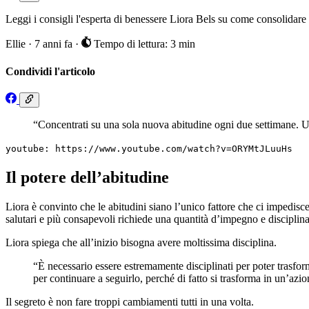
Leggi i consigli l'esperta di benessere Liora Bels su come consolidare
Ellie
·
7 anni fa
·
Tempo di lettura: 3 min
Condividi l'articolo
“Concentrati su una sola nuova abitudine ogni due settimane. Una 
youtube: https://www.youtube.com/watch?v=ORYMtJLuuHs
Il potere dell’abitudine
Liora è convinto che le abitudini siano l’unico fattore che ci impedisc
salutari e più consapevoli richiede una quantità d’impegno e disciplin
Liora spiega che all’inizio bisogna avere moltissima disciplina.
“È necessario essere estremamente disciplinati per poter trasf
per continuare a seguirlo, perché di fatto si trasforma in un’azi
Il segreto è non fare troppi cambiamenti tutti in una volta.