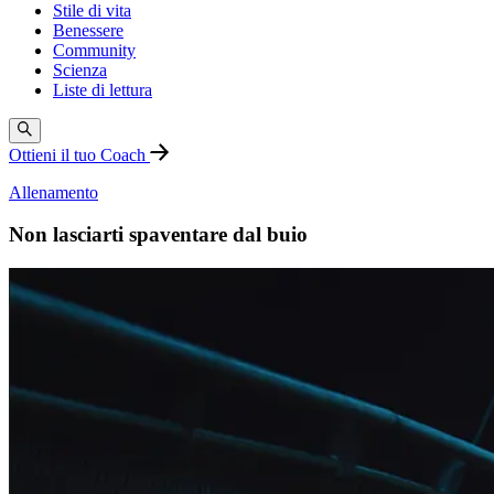
Stile di vita
Benessere
Community
Scienza
Liste di lettura
Ottieni il tuo Coach
Allenamento
Non lasciarti spaventare dal buio