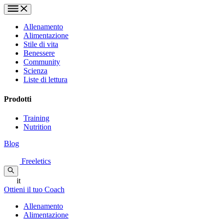
Allenamento
Alimentazione
Stile di vita
Benessere
Community
Scienza
Liste di lettura
Prodotti
Training
Nutrition
Blog
Freeletics
it
Ottieni il tuo Coach
Allenamento
Alimentazione