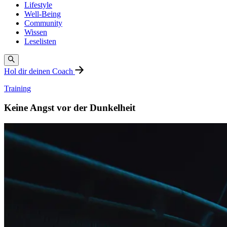
Lifestyle
Well-Being
Community
Wissen
Leselisten
Hol dir deinen Coach
Training
Keine Angst vor der Dunkelheit