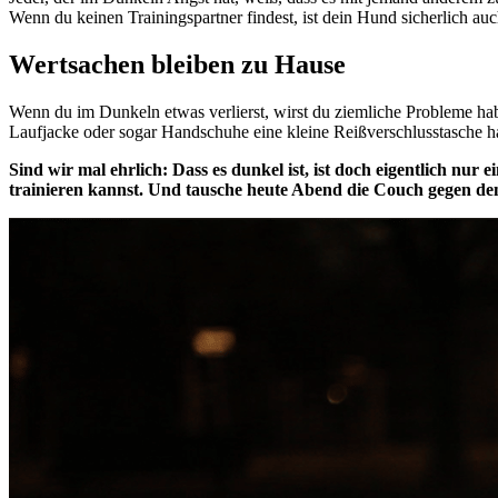
Wenn du keinen Trainingspartner findest, ist dein Hund sicherlich auch
Wertsachen bleiben zu Hause
Wenn du im Dunkeln etwas verlierst, wirst du ziemliche Probleme hab
Laufjacke oder sogar Handschuhe eine kleine Reißverschlusstasche ha
Sind wir mal ehrlich: Dass es dunkel ist, ist doch eigentlich nur e
trainieren kannst. Und tausche heute Abend die Couch gegen den T