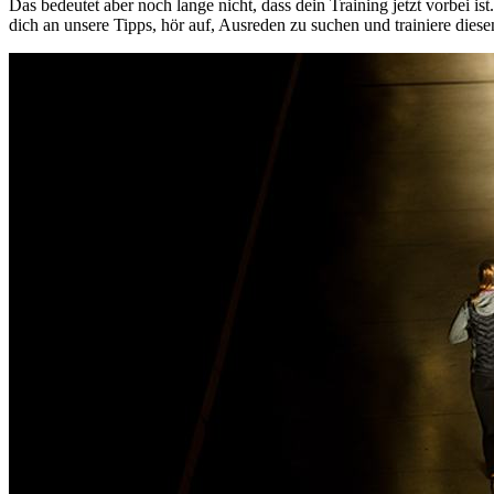
Das bedeutet aber noch lange nicht, dass dein Training jetzt vorbei ist
dich an unsere Tipps, hör auf, Ausreden zu suchen und trainiere diese