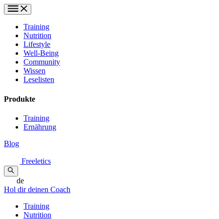
Training
Nutrition
Lifestyle
Well-Being
Community
Wissen
Leselisten
Produkte
Training
Ernährung
Blog
Freeletics
de
Hol dir deinen Coach
Training
Nutrition