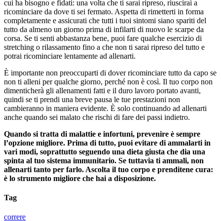
cui ha bisogno e fidati: una volta che ti sarai ripreso, riuscirai a
ricominciare da dove ti sei fermato. Aspetta di rimetterti in forma
completamente e assicurati che tutti i tuoi sintomi siano spariti del
tutto da almeno un giorno prima di infilarti di nuovo le scarpe da
corsa. Se ti senti abbastanza bene, puoi fare qualche esercizio di
stretching o rilassamento fino a che non ti sarai ripreso del tutto e
potrai ricominciare lentamente ad allenarti.
È importante non preoccuparti di dover ricominciare tutto da capo se
non ti alleni per qualche giorno, perché non è così. Il tuo corpo non
dimenticherà gli allenamenti fatti e il duro lavoro portato avanti,
quindi se ti prendi una breve pausa le tue prestazioni non
cambieranno in maniera evidente. È solo continuando ad allenarti
anche quando sei malato che rischi di fare dei passi indietro.
Quando si tratta di malattie e infortuni, prevenire è sempre
l’opzione migliore. Prima di tutto, puoi evitare di ammalarti in
vari modi, soprattutto seguendo una dieta giusta che dia una
spinta al tuo sistema immunitario. Se tuttavia ti ammali, non
allenarti tanto per farlo. Ascolta il tuo corpo e prenditene cura:
è lo strumento migliore che hai a disposizione.
Tag
correre