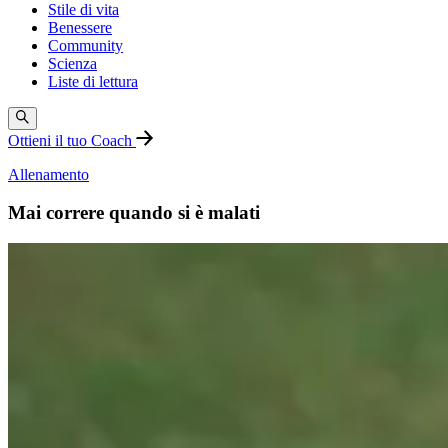
Stile di vita
Benessere
Community
Scienza
Liste di lettura
Ottieni il tuo Coach
Allenamento
Mai correre quando si è malati