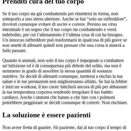
Prenditi cura del tuo corpo
Se il tuo corpo sta già combattendo per rimettersi in forma, non
sottoporlo a uno stress ulteriore. Anche se hai “solo un raffreddore”,
dovresti comunque evitare di uscire e correre. Persino un virus
intestinale è un segno che il tuo corpo sta combattendo e verrà
indebolito, per cui l’allenamento è l’ultima cosa di cui ha bisogno.
Un innocuo raffreddore può trasformarsi in qualcosa di più grave se
non smetti di allenarti quindi non pensare che una corsa ti aiuterà a
farlo passare.
Quando ti ammali, non solo il tuo corpo è impegnato a combattere
un’infezione ed è di conseguenza più debole del solito, ma non è
nemmeno in grado di assorbire la stessa quantità di sostanze
nutritive. Se decidi di allenarti comunque, metterai a rischio la tua
salute e le tue prestazioni non miglioreranno affatto. Se hai la febbre
e inizi un workout, il tuo cuore faticherà ancora di più per abbassare
la tua temperatura corporea rendendo irregolare il tuo battito
cardiaco. Anche i sintomi che hanno a che fare con i polmoni
potrebbero peggiorare se decidi comunque di correre. Non rischiare.
La soluzione è essere pazienti
Non avere fretta di guarire. Sii paziente, dai al tuo corpo il tempo di