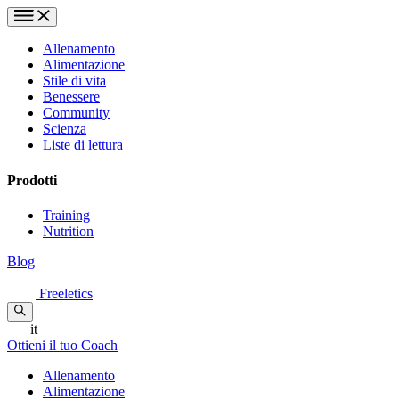
Allenamento
Alimentazione
Stile di vita
Benessere
Community
Scienza
Liste di lettura
Prodotti
Training
Nutrition
Blog
Freeletics
it
Ottieni il tuo Coach
Allenamento
Alimentazione