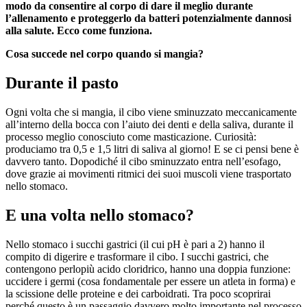
modo da consentire al corpo di dare il meglio durante
l’allenamento e proteggerlo da batteri potenzialmente dannosi
alla salute. Ecco come funziona.
Cosa succede nel corpo quando si mangia?
Durante il pasto
Ogni volta che si mangia, il cibo viene sminuzzato meccanicamente
all’interno della bocca con l’aiuto dei denti e della saliva, durante il
processo meglio conosciuto come masticazione. Curiosità:
produciamo tra 0,5 e 1,5 litri di saliva al giorno! E se ci pensi bene è
davvero tanto. Dopodiché il cibo sminuzzato entra nell’esofago,
dove grazie ai movimenti ritmici dei suoi muscoli viene trasportato
nello stomaco.
E una volta nello stomaco?
Nello stomaco i succhi gastrici (il cui pH è pari a 2) hanno il
compito di digerire e trasformare il cibo. I succhi gastrici, che
contengono perlopiù acido cloridrico, hanno una doppia funzione:
uccidere i germi (cosa fondamentale per essere un atleta in forma) e
la scissione delle proteine e dei carboidrati. Tra poco scoprirai
perché questo è un passaggio davvero molto importante nel processo