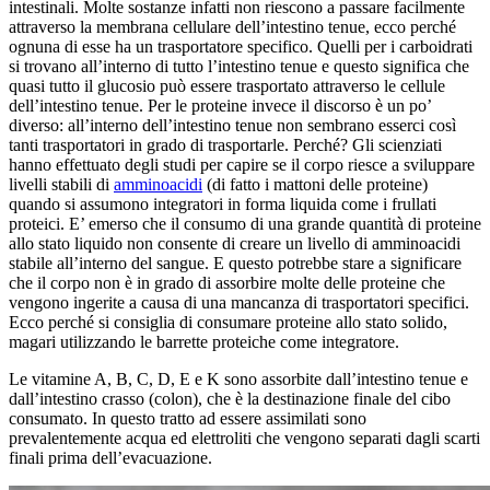
intestinali. Molte sostanze infatti non riescono a passare facilmente
attraverso la membrana cellulare dell’intestino tenue, ecco perché
ognuna di esse ha un trasportatore specifico. Quelli per i carboidrati
si trovano all’interno di tutto l’intestino tenue e questo significa che
quasi tutto il glucosio può essere trasportato attraverso le cellule
dell’intestino tenue. Per le proteine invece il discorso è un po’
diverso: all’interno dell’intestino tenue non sembrano esserci così
tanti trasportatori in grado di trasportarle. Perché? Gli scienziati
hanno effettuato degli studi per capire se il corpo riesce a sviluppare
livelli stabili di
amminoacidi
(di fatto i mattoni delle proteine)
quando si assumono integratori in forma liquida come i frullati
proteici. E’ emerso che il consumo di una grande quantità di proteine
allo stato liquido non consente di creare un livello di amminoacidi
stabile all’interno del sangue. E questo potrebbe stare a significare
che il corpo non è in grado di assorbire molte delle proteine che
vengono ingerite a causa di una mancanza di trasportatori specifici.
Ecco perché si consiglia di consumare proteine allo stato solido,
magari utilizzando le barrette proteiche come integratore.
Le vitamine A, B, C, D, E e K sono assorbite dall’intestino tenue e
dall’intestino crasso (colon), che è la destinazione finale del cibo
consumato. In questo tratto ad essere assimilati sono
prevalentemente acqua ed elettroliti che vengono separati dagli scarti
finali prima dell’evacuazione.