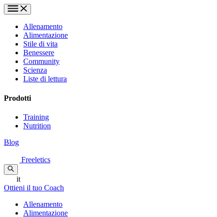
Allenamento
Alimentazione
Stile di vita
Benessere
Community
Scienza
Liste di lettura
Prodotti
Training
Nutrition
Blog
Freeletics
it
Ottieni il tuo Coach
Allenamento
Alimentazione