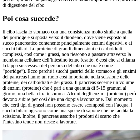
di digestione del cibo.
Poi cosa succede?
Il cibo lascia lo stomaco con una consistenza molto simile a quella
del porridge e si sposta verso il duodeno, dove viene esposto al
succo pancreatico contenente principalmente enzimi digestivi, e ai
succhi biliari. Le proteine di grandi dimensioni e i carboidrati
complessi, così come i grassi, non riescono a passare attraverso la
membrana cellulare dell’intestino tenue (esatto, è così che si chiama
la tappa successiva del percorso del cibo che ora è come
“porridge”). Ecco perché i succhi gastrici dello stomaco e gli enzimi
del pancreas hanno un ruolo così importante nella scissione delle
proteine, dei carboidrati e dei grassi. Il pancreas secerne un volume
di enzimi (proteine) che è pari a una quantità di 5-15 grammi al
giorno, una bella cifra insomma. Alcuni degli enzimi (proteine) però
devono subire per così dire una doppia lavorazione. Dal momento
che certi tipi di grassi non possono essere scomposti con l’acqua, i
succhi biliari agiscono come una specie di sapone che ne facilita la
scissione. Inoltre, il pancreas assorbe i prodotti di scarto che
l’intestino tenue non riesce a lavorare.