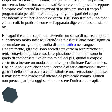
Dopo una sessione di allenamento molto intensa, hai mai provato
una sensazione di stomaco chiuso? Sembrerebbe impossibile eppure
è proprio così perché in situazioni di particolare stress il corpo è
programmato per rifornire tutti quegli organi e parti del corpo
considerate vitali per la sopravvivenza. Essi sono il cuore, i polmoni
e i muscoli. In pratica è come se l’apparato digerente fosse in stand-
by.
E magari ti è anche capitato di avvertire un senso di nausea dopo un
allenamento molto intenso. Perché? Fare esercizi anaerobici significa
accumulare una grande quantità di
acido lattico
nel sangue.
Generalmente, gli acidi sono secreti attraverso la respirazione e i
reni. Tuttavia in questo caso, la respirazione e i reni non sono in
grado di compensare i valori molto alti del pH, quindi il corpo è
costretto a trovare un modo alternativo per eliminare l’acido lattico.
Una delle soluzioni che adotta il corpo è di farlo attraverso i succhi
gastrici dello stomaco, cosa che restituisce una sensazione di nausea.
Il malessere può essere così intenso da provocare vomito. Quindi
non preoccuparti, da oggi sai di non essere l’unico a cui capita.