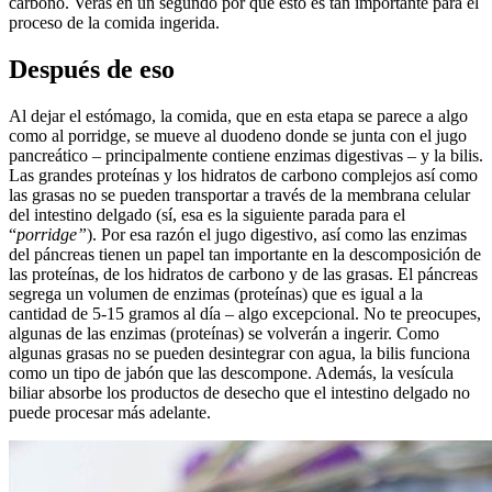
carbono. Verás en un segundo por qué esto es tan importante para el
proceso de la comida ingerida.
Después de eso
Al dejar el estómago, la comida, que en esta etapa se parece a algo
como al porridge, se mueve al duodeno donde se junta con el jugo
pancreático – principalmente contiene enzimas digestivas – y la bilis.
Las grandes proteínas y los hidratos de carbono complejos así como
las grasas no se pueden transportar a través de la membrana celular
del intestino delgado (sí, esa es la siguiente parada para el
“
porridge”
). Por esa razón el jugo digestivo, así como las enzimas
del páncreas tienen un papel tan importante en la descomposición de
las proteínas, de los hidratos de carbono y de las grasas. El páncreas
segrega un volumen de enzimas (proteínas) que es igual a la
cantidad de 5-15 gramos al día – algo excepcional. No te preocupes,
algunas de las enzimas (proteínas) se volverán a ingerir. Como
algunas grasas no se pueden desintegrar con agua, la bilis funciona
como un tipo de jabón que las descompone. Además, la vesícula
biliar absorbe los productos de desecho que el intestino delgado no
puede procesar más adelante.