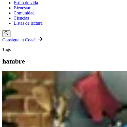
Estilo de vida
Bienestar
Comunidad
Ciencias
Listas de lectura
Consigue tu Coach
Tags
hambre