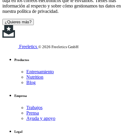
baja en los correos electrónicos que te enviamos. Tienes más
información al respecto y sobre cómo gestionamos tus datos en
nuestra política de privacidad.
¿Quieres más?
Freeletics
© 2026 Freeletics GmbH
Productos
Entrenamiento
Nutrition
Blog
Empresa
Trabajos
Prensa
Ayuda y apoyo
Legal