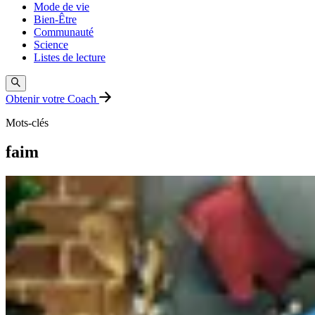
Mode de vie
Bien-Être
Communauté
Science
Listes de lecture
Obtenir votre Coach
Mots-clés
faim