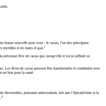
rtifs.
une bonne nouvelle pour vous : le cacao, l’un des principaux
1
 myrtilles et les baies d’açaï.
 précieuse fève de cacao qui, lorsqu’elle n’est ni raffinée ni
acao. Les fèves de cacao peuvent être transformées et combinées avec
t est bon pour la santé.
e flavonoïdes, puissants antioxydants, tels que l’épicatéchine et la
3
.