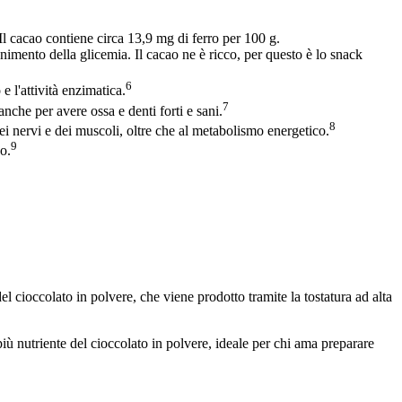
Il cacao contiene circa 13,9 mg di ferro per 100 g.
tenimento della glicemia. Il cacao ne è ricco, per questo è lo snack
6
e l'attività enzimatica.
7
nche per avere ossa e denti forti e sani.
8
i nervi e dei muscoli, oltre che al metabolismo energetico.
9
co.
 cioccolato in polvere, che viene prodotto tramite la tostatura ad alta
iù nutriente del cioccolato in polvere, ideale per chi ama preparare