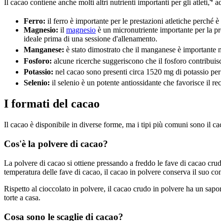
Il cacao contiene anche molti altri nutrienti importanti per gli atleti,
ad
Ferro:
il ferro è importante per le prestazioni atletiche perché 
Magnesio:
il
magnesio
è un micronutriente importante per la p
ideale prima di una sessione d'allenamento.
Manganese:
è stato dimostrato che il manganese è importante ne
Fosforo:
alcune ricerche suggeriscono che il fosforo contribuisc
Potassio:
nel cacao sono presenti circa 1520 mg di potassio per
Selenio:
il selenio è un potente antiossidante che favorisce il rec
I formati del cacao
Il cacao è disponibile in diverse forme, ma i tipi più comuni sono il ca
Cos'è la polvere di cacao?
La polvere di cacao si ottiene pressando a freddo le fave di cacao crud
temperatura delle fave di cacao, il cacao in polvere conserva il suo con
Rispetto al cioccolato in polvere, il cacao crudo in polvere ha un sap
torte a casa.
Cosa sono le scaglie di cacao?