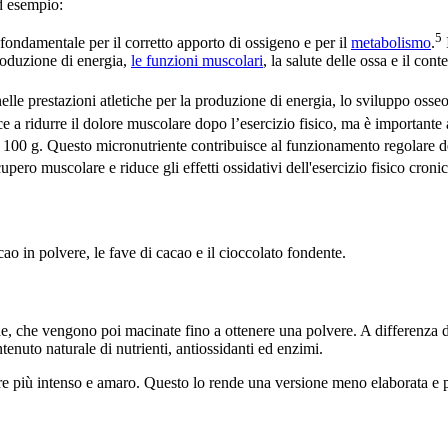
 esempio:
5
è fondamentale per il corretto apporto di ossigeno e per il
metabolismo
.
roduzione di energia,
le funzioni muscolari
, la salute delle ossa e il con
lle prestazioni atletiche per la produzione di energia, lo sviluppo osseo 
e a ridurre il dolore muscolare dopo l’esercizio fisico, ma è importante a
 100 g. Questo micronutriente contribuisce al funzionamento regolare de
upero muscolare e riduce gli effetti ossidativi dell'esercizio fisico croni
cao in polvere, le fave di cacao e il cioccolato fondente.
e, che vengono poi macinate fino a ottenere una polvere. A differenza del
tenuto naturale di nutrienti, antiossidanti ed enzimi.
ore più intenso e amaro. Questo lo rende una versione meno elaborata e p