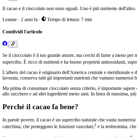
Il cacao e il cioccolato non sono uguali. Uno è più nutriente dell'altro.
Leanne
·
2 anni fa
·
Tempo di lettura: 7 min
Condividi l'articolo
Se il cioccolato è il tuo grande amore, ma cerchi di farne a meno per mo
supercibo. È ricco di nutrienti e ha buone proprietà antiossidanti, superi
L'albero del cacao è originario dell'America centrale e meridionale e di
lavorata, conserva tutti gli importanti nutrienti che vantano numerosi be
Ma prima di consumare cioccolato senza criterio, è importante sapere ch
allo zucchero e ad altri ingredienti meno sani. In linea di massima, più
Perché il cacao fa bene?
In parole povere, il cacao è un supercibo naturale che vanta numerosi bene
2
catechina, che proteggono le funzioni vascolari,
e la teobromina, che m
4