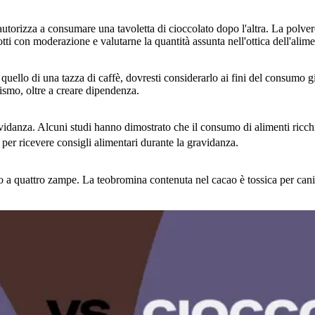
utorizza a consumare una tavoletta di cioccolato dopo l'altra. La polvere
ti con moderazione e valutarne la quantità assunta nell'ottica dell'alime
quello di una tazza di caffè, dovresti considerarlo ai fini del consumo g
ismo, oltre a creare dipendenza.
idanza. Alcuni studi hanno dimostrato che il consumo di alimenti ricchi 
per ricevere consigli alimentari durante la gravidanza.
 a quattro zampe. La teobromina contenuta nel cacao è tossica per cani e 