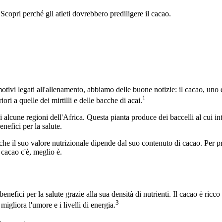
 Scopri perché gli atleti dovrebbero prediligere il cacao.
tivi legati all'allenamento, abbiamo delle buone notizie: il cacao, uno d
1
ori a quelle dei mirtilli e delle bacche di acai.
 alcune regioni dell'Africa. Questa pianta produce dei baccelli al cui int
nefici per la salute.
e il suo valore nutrizionale dipende dal suo contenuto di cacao. Per pro
 cacao c'è, meglio è.
fici per la salute grazie alla sua densità di nutrienti. Il cacao è ricco d
3
igliora l'umore e i livelli di energia.