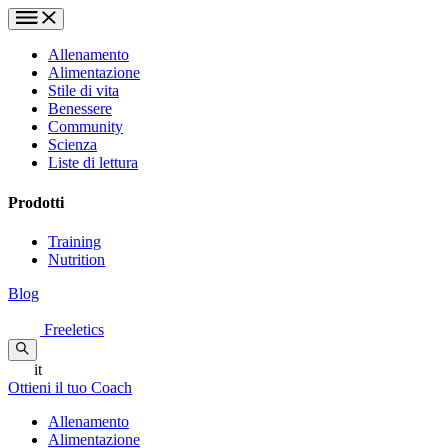
Allenamento
Alimentazione
Stile di vita
Benessere
Community
Scienza
Liste di lettura
Prodotti
Training
Nutrition
Blog
Freeletics
it
Ottieni il tuo Coach
Allenamento
Alimentazione