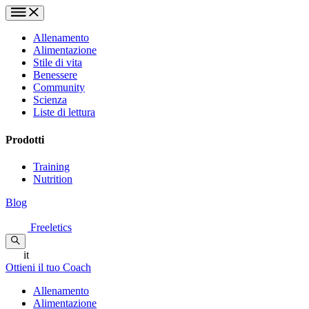
Allenamento
Alimentazione
Stile di vita
Benessere
Community
Scienza
Liste di lettura
Prodotti
Training
Nutrition
Blog
Freeletics
it
Ottieni il tuo Coach
Allenamento
Alimentazione