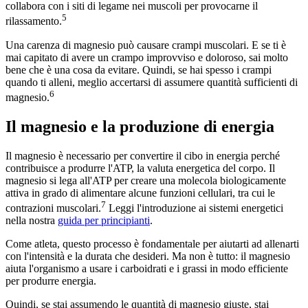
collabora con i siti di legame nei muscoli per provocarne il
5
rilassamento.
Una carenza di magnesio può causare crampi muscolari. E se ti è
mai capitato di avere un crampo improvviso e doloroso, sai molto
bene che è una cosa da evitare. Quindi, se hai spesso i crampi
quando ti alleni, meglio accertarsi di assumere quantità sufficienti di
6
magnesio.
Il magnesio e la produzione di energia
Il magnesio è necessario per convertire il cibo in energia perché
contribuisce a produrre l'ATP, la valuta energetica del corpo. Il
magnesio si lega all'ATP per creare una molecola biologicamente
attiva in grado di alimentare alcune funzioni cellulari, tra cui le
7
contrazioni muscolari.
Leggi l'introduzione ai sistemi energetici
nella nostra
guida per principianti
.
Come atleta, questo processo è fondamentale per aiutarti ad allenarti
con l'intensità e la durata che desideri. Ma non è tutto: il magnesio
aiuta l'organismo a usare i carboidrati e i grassi in modo efficiente
per produrre energia.
Quindi, se stai assumendo le quantità di magnesio giuste, stai