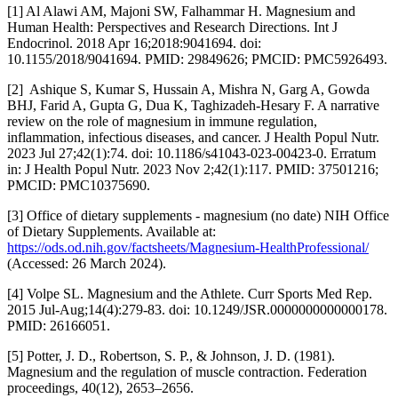
[1] Al Alawi AM, Majoni SW, Falhammar H. Magnesium and
Human Health: Perspectives and Research Directions. Int J
Endocrinol. 2018 Apr 16;2018:9041694. doi:
10.1155/2018/9041694. PMID: 29849626; PMCID: PMC5926493.
[2] Ashique S, Kumar S, Hussain A, Mishra N, Garg A, Gowda
BHJ, Farid A, Gupta G, Dua K, Taghizadeh-Hesary F. A narrative
review on the role of magnesium in immune regulation,
inflammation, infectious diseases, and cancer. J Health Popul Nutr.
2023 Jul 27;42(1):74. doi: 10.1186/s41043-023-00423-0. Erratum
in: J Health Popul Nutr. 2023 Nov 2;42(1):117. PMID: 37501216;
PMCID: PMC10375690.
[3] Office of dietary supplements - magnesium (no date) NIH Office
of Dietary Supplements. Available at:
https://ods.od.nih.gov/factsheets/Magnesium-HealthProfessional/
(Accessed: 26 March 2024).
[4] Volpe SL. Magnesium and the Athlete. Curr Sports Med Rep.
2015 Jul-Aug;14(4):279-83. doi: 10.1249/JSR.0000000000000178.
PMID: 26166051.
[5] Potter, J. D., Robertson, S. P., & Johnson, J. D. (1981).
Magnesium and the regulation of muscle contraction. Federation
proceedings, 40(12), 2653–2656.