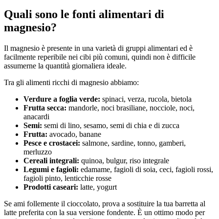
Quali sono le fonti alimentari di
magnesio?
Il magnesio è presente in una varietà di gruppi alimentari ed è
facilmente reperibile nei cibi più comuni, quindi non è difficile
assumerne la quantità giornaliera ideale.
Tra gli alimenti ricchi di magnesio abbiamo:
Verdure a foglia verde:
spinaci, verza, rucola, bietola
Frutta secca:
mandorle, noci brasiliane, nocciole, noci,
anacardi
Semi:
semi di lino, sesamo, semi di chia e di zucca
Frutta:
avocado, banane
Pesce e crostacei:
salmone, sardine, tonno, gamberi,
merluzzo
Cereali integrali:
quinoa, bulgur, riso integrale
Legumi e fagioli:
edamame, fagioli di soia, ceci, fagioli rossi,
fagioli pinto, lenticchie rosse
Prodotti caseari:
latte, yogurt
Se ami follemente il cioccolato, prova a sostituire la tua barretta al
latte preferita con la sua versione fondente. È un ottimo modo per