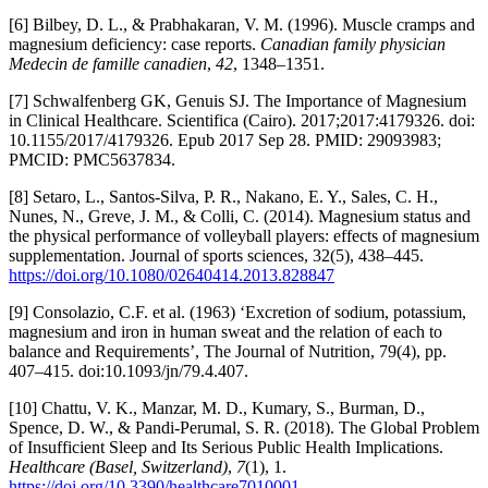
[6] Bilbey, D. L., & Prabhakaran, V. M. (1996). Muscle cramps and
magnesium deficiency: case reports.
Canadian family physician
Medecin de famille canadien
,
42
, 1348–1351.
[7] Schwalfenberg GK, Genuis SJ. The Importance of Magnesium
in Clinical Healthcare. Scientifica (Cairo). 2017;2017:4179326. doi:
10.1155/2017/4179326. Epub 2017 Sep 28. PMID: 29093983;
PMCID: PMC5637834.
[8] Setaro, L., Santos-Silva, P. R., Nakano, E. Y., Sales, C. H.,
Nunes, N., Greve, J. M., & Colli, C. (2014). Magnesium status and
the physical performance of volleyball players: effects of magnesium
supplementation. Journal of sports sciences, 32(5), 438–445.
https://doi.org/10.1080/02640414.2013.828847
[9] Consolazio, C.F. et al. (1963) ‘Excretion of sodium, potassium,
magnesium and iron in human sweat and the relation of each to
balance and Requirements’, The Journal of Nutrition, 79(4), pp.
407–415. doi:10.1093/jn/79.4.407.
[10] Chattu, V. K., Manzar, M. D., Kumary, S., Burman, D.,
Spence, D. W., & Pandi-Perumal, S. R. (2018). The Global Problem
of Insufficient Sleep and Its Serious Public Health Implications.
Healthcare (Basel, Switzerland)
,
7
(1), 1.
https://doi.org/10.3390/healthcare7010001