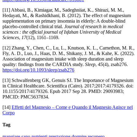
[11] Abbasi, B., Kimiagar, M., Sadeghniiat, K., Shirazi, M. M.,
Hedayati, M., & Rashidkhani, B. (2012). The effect of magnesium
supplementation on primary insomnia in elderly: A double-blind
placebo-controlled clinical trial.
Journal of research in medical
sciences : the official journal of Isfahan University of Medical
Sciences
,
17
(12), 1161–1169.
[12] Zhang, Y., Chen, C., Lu, L., Knutson, K. L., Carnethon, M. R.,
Fly, A. D., Luo, J., Haas, D. M., Shikany, J. M., & Kahe, K. (2022).
Association of magnesium intake with sleep duration and sleep
quality: findings from the CARDIA study.
Sleep
,
45
(4), zsab276.
https://doi.org/10.1093/sleep/zsab276
[13] Schwalfenberg GK, Genuis SJ. The Importance of Magnesium
in Clinical Healthcare. Scientifica (Cairo). 2017;2017:4179326. doi:
10.1155/2017/4179326. Epub 2017 Sep 28. PMID: 29093983;
PMCID: PMC5637834.
[14]
Effetti del Magnesio – Come e Quando il Magnesio Agisce nel
Corpo
Tag
mangiare sano
nutrienti
prestazione
dormire
recupero