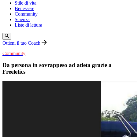
Stile di vita
Benessere
Community
Scienza
Liste di lettura
Ottieni il tuo Coach
Community
Da persona in sovrappeso ad atleta grazie a
Freeletics