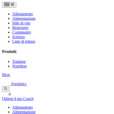
Allenamento
Alimentazione
Stile di vita
Benessere
Community
Scienza
Liste di lettura
Prodotti
Training
Nutrition
Blog
Freeletics
it
Ottieni il tuo Coach
Allenamento
Alimentazione