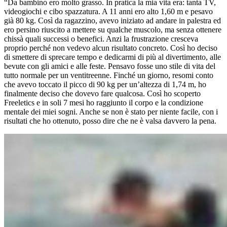
“Da bambino ero molto grasso. In pratica la mia vita era: tanta TV,
videogiochi e cibo spazzatura. A 11 anni ero alto 1,60 m e pesavo
già 80 kg. Così da ragazzino, avevo iniziato ad andare in palestra ed
ero persino riuscito a mettere su qualche muscolo, ma senza ottenere
chissà quali successi o benefici. Anzi la frustrazione cresceva
proprio perché non vedevo alcun risultato concreto. Così ho deciso
di smettere di sprecare tempo e dedicarmi di più al divertimento, alle
bevute con gli amici e alle feste. Pensavo fosse uno stile di vita del
tutto normale per un ventitreenne. Finché un giorno, resomi conto
che avevo toccato il picco di 90 kg per un’altezza di 1,74 m, ho
finalmente deciso che dovevo fare qualcosa. Così ho scoperto
Freeletics e in soli 7 mesi ho raggiunto il corpo e la condizione
mentale dei miei sogni. Anche se non è stato per niente facile, con i
risultati che ho ottenuto, posso dire che ne è valsa davvero la pena.