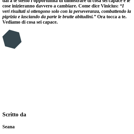
dai a te stesso l’opportunità di dimostrare di cosa sei capace e le
cose inizieranno davvero a cambiare. Come dice Vinicius:
“I
veri risultati si ottengono solo con la perseveranza, combattendo la
pigrizia e lasciando da parte le brutte abitudini.”
Ora tocca a te.
Vediamo di cosa sei capace.
Scritto da
Seana