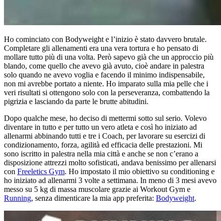
Ho cominciato con Bodyweight e l’inizio è stato davvero brutale.
Completare gli allenamenti era una vera tortura e ho pensato di
mollare tutto più di una volta. Però sapevo già che un approccio più
blando, come quello che avevo già avuto, cioè andare in palestra
solo quando ne avevo voglia e facendo il minimo indispensabile,
non mi avrebbe portato a niente. Ho imparato sulla mia pelle che i
veri risultati si ottengono solo con la perseveranza, combattendo la
pigrizia e lasciando da parte le brutte abitudini.
Dopo qualche mese, ho deciso di mettermi sotto sul serio. Volevo
diventare in tutto e per tutto un vero atleta e così ho iniziato ad
allenarmi abbinando tutti e tre i Coach, per lavorare su esercizi di
condizionamento, forza, agilità ed efficacia delle prestazioni. Mi
sono iscritto in palestra nella mia città e anche se non c’erano a
disposizione attrezzi molto sofisticati, andava benissimo per allenarsi
con
Freeletics Gym
. Ho impostato il mio obiettivo su conditioning e
ho iniziato ad allenarmi 3 volte a settimana. In meno di 3 mesi avevo
messo su 5 kg di massa muscolare grazie ai Workout Gym e
Running
, senza dimenticare la mia app preferita:
Bodyweight
.