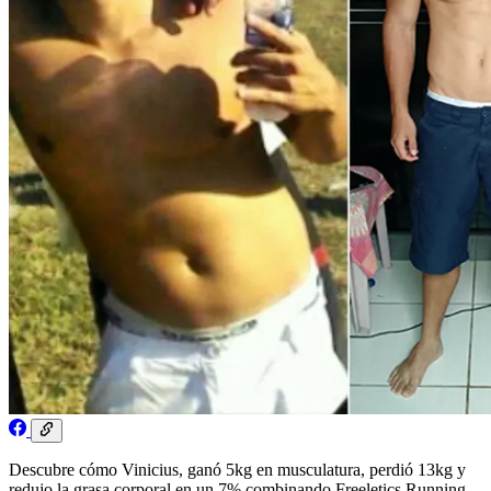
Descubre cómo Vinicius, ganó 5kg en musculatura, perdió 13kg y
redujo la grasa corporal en un 7% combinando Freeletics Running,