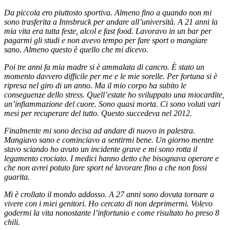
Da piccola ero piuttosto sportiva. Almeno fino a quando non mi
sono trasferita a Innsbruck per andare all’università. A 21 anni la
mia vita era tutta feste, alcol e fast food. Lavoravo in un bar per
pagarmi gli studi e non avevo tempo per fare sport o mangiare
sano. Almeno questo è quello che mi dicevo.
Poi tre anni fa mia madre si è ammalata di cancro. È stato un
momento davvero difficile per me e le mie sorelle. Per fortuna si è
ripresa nel giro di un anno. Ma il mio corpo ha subito le
conseguenze dello stress. Quell’estate ho sviluppato una miocardite,
un’infiammazione del cuore. Sono quasi morta. Ci sono voluti vari
mesi per recuperare del tutto. Questo succedeva nel 2012.
Finalmente mi sono decisa ad andare di nuovo in palestra.
Mangiavo sano e cominciavo a sentirmi bene. Un giorno mentre
stavo sciando ho avuto un incidente grave e mi sono rotta il
legamento crociato. I medici hanno detto che bisognava operare e
che non avrei potuto fare sport né lavorare fino a che non fossi
guarita.
Mi è crollato il mondo addosso. A 27 anni sono dovuta tornare a
vivere con i miei genitori. Ho cercato di non deprimermi. Volevo
godermi la vita nonostante l’infortunio e come risultato ho preso 8
chili.