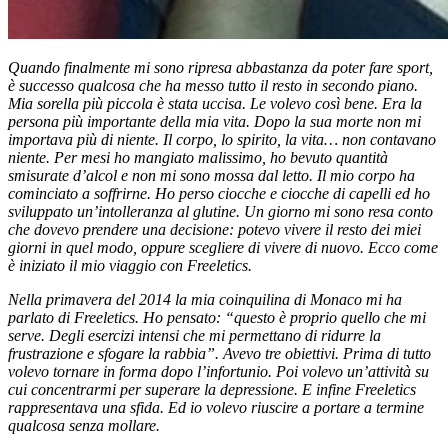
Quando finalmente mi sono ripresa abbastanza da poter fare sport,
è successo qualcosa che ha messo tutto il resto in secondo piano.
Mia sorella più piccola è stata uccisa. Le volevo così bene. Era la
persona più importante della mia vita. Dopo la sua morte non mi
importava più di niente. Il corpo, lo spirito, la vita… non contavano
niente. Per mesi ho mangiato malissimo, ho bevuto quantità
smisurate d’alcol e non mi sono mossa dal letto. Il mio corpo ha
cominciato a soffrirne. Ho perso ciocche e ciocche di capelli ed ho
sviluppato un’intolleranza al glutine. Un giorno mi sono resa conto
che dovevo prendere una decisione: potevo vivere il resto dei miei
giorni in quel modo, oppure scegliere di vivere di nuovo. Ecco come
è iniziato il mio viaggio con Freeletics.
Nella primavera del 2014 la mia coinquilina di Monaco mi ha
parlato di Freeletics. Ho pensato: “questo è proprio quello che mi
serve. Degli esercizi intensi che mi permettano di ridurre la
frustrazione e sfogare la rabbia”. Avevo tre obiettivi. Prima di tutto
volevo tornare in forma dopo l’infortunio. Poi volevo un’attività su
cui concentrarmi per superare la depressione. E infine Freeletics
rappresentava una sfida. Ed io volevo riuscire a portare a termine
qualcosa senza mollare.