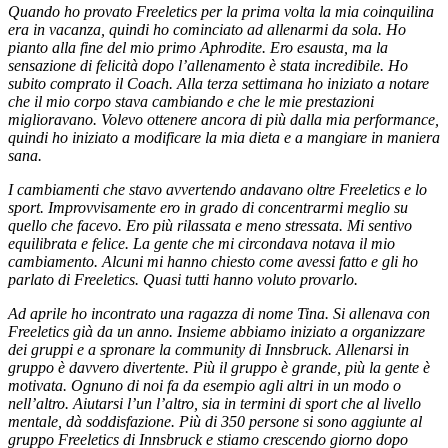
Quando ho provato Freeletics per la prima volta la mia coinquilina
era in vacanza, quindi ho cominciato ad allenarmi da sola. Ho
pianto alla fine del mio primo Aphrodite. Ero esausta, ma la
sensazione di felicità dopo l’allenamento è stata incredibile. Ho
subito comprato il Coach. Alla terza settimana ho iniziato a notare
che il mio corpo stava cambiando e che le mie prestazioni
miglioravano. Volevo ottenere ancora di più dalla mia performance,
quindi ho iniziato a modificare la mia dieta e a mangiare in maniera
sana.
I cambiamenti che stavo avvertendo andavano oltre Freeletics e lo
sport. Improvvisamente ero in grado di concentrarmi meglio su
quello che facevo. Ero più rilassata e meno stressata. Mi sentivo
equilibrata e felice. La gente che mi circondava notava il mio
cambiamento. Alcuni mi hanno chiesto come avessi fatto e gli ho
parlato di Freeletics. Quasi tutti hanno voluto provarlo.
Ad aprile ho incontrato una ragazza di nome Tina. Si allenava con
Freeletics già da un anno. Insieme abbiamo iniziato a organizzare
dei gruppi e a spronare la community di Innsbruck. Allenarsi in
gruppo è davvero divertente. Più il gruppo è grande, più la gente è
motivata. Ognuno di noi fa da esempio agli altri in un modo o
nell’altro. Aiutarsi l’un l’altro, sia in termini di sport che al livello
mentale, dà soddisfazione. Più di 350 persone si sono aggiunte al
gruppo Freeletics di Innsbruck e stiamo crescendo giorno dopo