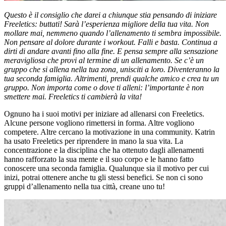
Questo è il consiglio che darei a chiunque stia pensando di iniziare
Freeletics: buttati! Sarà l’esperienza migliore della tua vita. Non
mollare mai, nemmeno quando l’allenamento ti sembra impossibile.
Non pensare al dolore durante i workout. Falli e basta. Continua a
dirti di andare avanti fino alla fine. E pensa sempre alla sensazione
meravigliosa che provi al termine di un allenamento. Se c’è un
gruppo che si allena nella tua zona, unisciti a loro. Diventeranno la
tua seconda famiglia. Altrimenti, prendi qualche amico e crea tu un
gruppo. Non importa come o dove ti alleni: l’importante è non
smettere mai. Freeletics ti cambierà la vita!
Ognuno ha i suoi motivi per iniziare ad allenarsi con Freeletics.
Alcune persone vogliono rimettersi in forma. Altre vogliono
competere. Altre cercano la motivazione in una community. Katrin
ha usato Freeletics per riprendere in mano la sua vita. La
concentrazione e la disciplina che ha ottenuto dagli allenamenti
hanno rafforzato la sua mente e il suo corpo e le hanno fatto
conoscere una seconda famiglia. Qualunque sia il motivo per cui
inizi, potrai ottenere anche tu gli stessi benefici. Se non ci sono
gruppi d’allenamento nella tua città, creane uno tu!