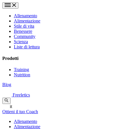
Allenamento
Alimentazione
Stile di vita
Benessere
Community
Scienza
Liste di lettura
Prodotti
Training
Nutrition
Blog
Freeletics
it
Ottieni il tuo Coach
Allenamento
Alimentazione